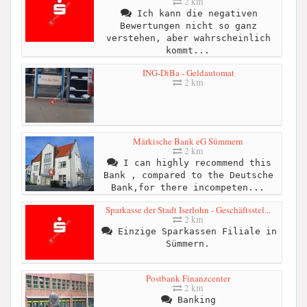
2 km
Ich kann die negativen
Bewertungen nicht so ganz
verstehen, aber wahrscheinlich
kommt...
ING-DiBa - Geldautomat
2 km
Märkische Bank eG Sümmern
2 km
I can highly recommend this
Bank , compared to the Deutsche
Bank,for there incompeten...
Sparkasse der Stadt Iserlohn - Geschäftsstel...
2 km
Einzige Sparkassen Filiale in
Sümmern.
Postbank Finanzcenter
2 km
Banking