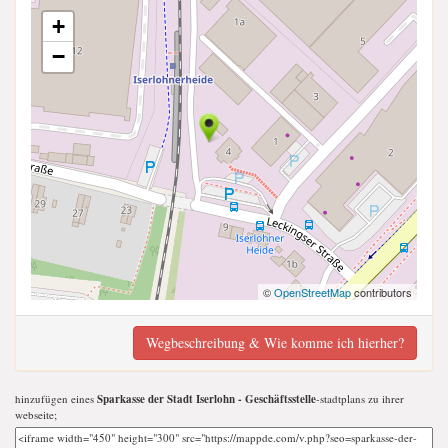
+
−
©
OpenStreetMap
contributors
Wegbeschreibung & Wie komme ich hierher?
hinzufügen eines
Sparkasse der Stadt Iserlohn - Geschäftsstelle
-stadtplans zu ihrer
webseite;