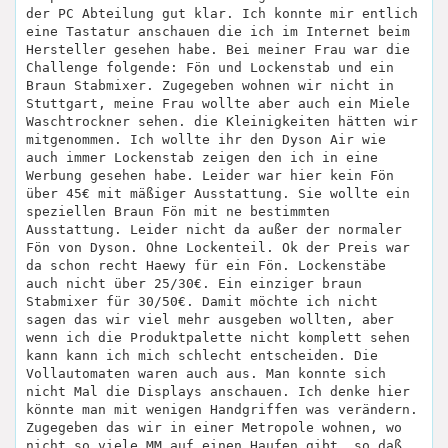
der PC Abteilung gut klar. Ich konnte mir entlich
eine Tastatur anschauen die ich im Internet beim
Hersteller gesehen habe. Bei meiner Frau war die
Challenge folgende: Fön und Lockenstab und ein
Braun Stabmixer. Zugegeben wohnen wir nicht in
Stuttgart, meine Frau wollte aber auch ein Miele
Waschtrockner sehen. die Kleinigkeiten hätten wir
mitgenommen. Ich wollte ihr den Dyson Air wie
auch immer Lockenstab zeigen den ich in eine
Werbung gesehen habe. Leider war hier kein Fön
über 45€ mit mäßiger Ausstattung. Sie wollte ein
speziellen Braun Fön mit ne bestimmten
Ausstattung. Leider nicht da außer der normaler
Fön von Dyson. Ohne Lockenteil. Ok der Preis war
da schon recht Haewy für ein Fön. Lockenstäbe
auch nicht über 25/30€. Ein einziger braun
Stabmixer für 30/50€. Damit möchte ich nicht
sagen das wir viel mehr ausgeben wollten, aber
wenn ich die Produktpalette nicht komplett sehen
kann kann ich mich schlecht entscheiden. Die
Vollautomaten waren auch aus. Man konnte sich
nicht Mal die Displays anschauen. Ich denke hier
könnte man mit wenigen Handgriffen was verändern.
Zugegeben das wir in einer Metropole wohnen, wo
nicht so viele MM auf einen Haufen gibt, so daß