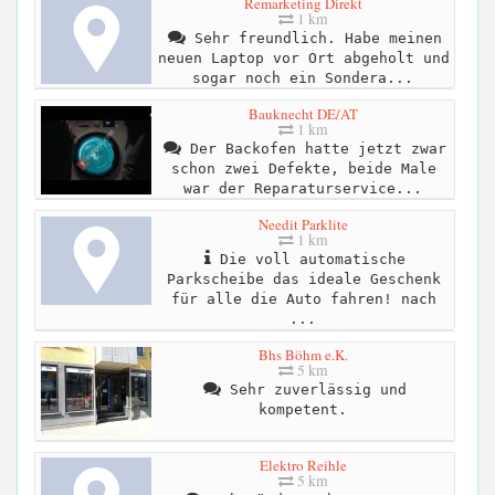
Remarketing Direkt
1 km
Sehr freundlich. Habe meinen
neuen Laptop vor Ort abgeholt und
sogar noch ein Sondera...
Bauknecht DE/AT
1 km
Der Backofen hatte jetzt zwar
schon zwei Defekte, beide Male
war der Reparaturservice...
Needit Parklite
1 km
Die voll automatische
Parkscheibe das ideale Geschenk
für alle die Auto fahren! nach
...
Bhs Böhm e.K.
5 km
Sehr zuverlässig und
kompetent.
Elektro Reihle
5 km