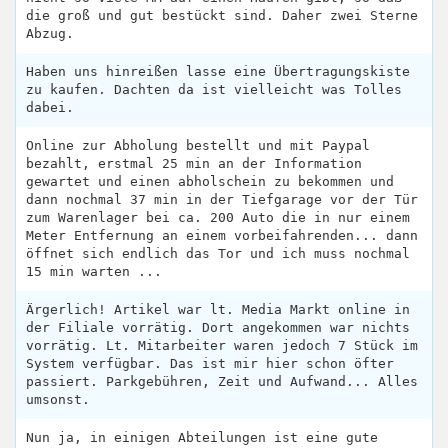
die groß und gut bestückt sind. Daher zwei Sterne
Abzug.
Haben uns hinreißen lasse eine Übertragungskiste
zu kaufen. Dachten da ist vielleicht was Tolles
dabei.
Online zur Abholung bestellt und mit Paypal
bezahlt, erstmal 25 min an der Information
gewartet und einen abholschein zu bekommen und
dann nochmal 37 min in der Tiefgarage vor der Tür
zum Warenlager bei ca. 200 Auto die in nur einem
Meter Entfernung an einem vorbeifahrenden... dann
öffnet sich endlich das Tor und ich muss nochmal
15 min warten ...
Ärgerlich! Artikel war lt. Media Markt online in
der Filiale vorrätig. Dort angekommen war nichts
vorrätig. Lt. Mitarbeiter waren jedoch 7 Stück im
System verfügbar. Das ist mir hier schon öfter
passiert. Parkgebühren, Zeit und Aufwand... Alles
umsonst.
Nun ja, in einigen Abteilungen ist eine gute