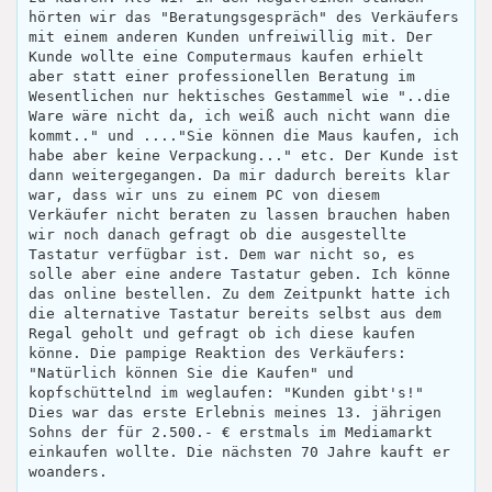
hörten wir das "Beratungsgespräch" des Verkäufers
mit einem anderen Kunden unfreiwillig mit. Der
Kunde wollte eine Computermaus kaufen erhielt
aber statt einer professionellen Beratung im
Wesentlichen nur hektisches Gestammel wie "..die
Ware wäre nicht da, ich weiß auch nicht wann die
kommt.." und ...."Sie können die Maus kaufen, ich
habe aber keine Verpackung..." etc. Der Kunde ist
dann weitergegangen. Da mir dadurch bereits klar
war, dass wir uns zu einem PC von diesem
Verkäufer nicht beraten zu lassen brauchen haben
wir noch danach gefragt ob die ausgestellte
Tastatur verfügbar ist. Dem war nicht so, es
solle aber eine andere Tastatur geben. Ich könne
das online bestellen. Zu dem Zeitpunkt hatte ich
die alternative Tastatur bereits selbst aus dem
Regal geholt und gefragt ob ich diese kaufen
könne. Die pampige Reaktion des Verkäufers:
"Natürlich können Sie die Kaufen" und
kopfschüttelnd im weglaufen: "Kunden gibt's!"
Dies war das erste Erlebnis meines 13. jährigen
Sohns der für 2.500.- € erstmals im Mediamarkt
einkaufen wollte. Die nächsten 70 Jahre kauft er
woanders.