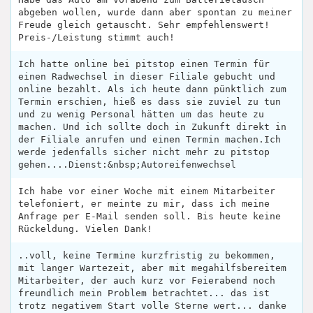
abgeben wollen, wurde dann aber spontan zu meiner
Freude gleich getauscht. Sehr empfehlenswert!
Preis-/Leistung stimmt auch!
Ich hatte online bei pitstop einen Termin für
einen Radwechsel in dieser Filiale gebucht und
online bezahlt. Als ich heute dann pünktlich zum
Termin erschien, hieß es dass sie zuviel zu tun
und zu wenig Personal hätten um das heute zu
machen. Und ich sollte doch in Zukunft direkt in
der Filiale anrufen und einen Termin machen.Ich
werde jedenfalls sicher nicht mehr zu pitstop
gehen....Dienst:&nbsp;Autoreifenwechsel
Ich habe vor einer Woche mit einem Mitarbeiter
telefoniert, er meinte zu mir, dass ich meine
Anfrage per E-Mail senden soll. Bis heute keine
Rückeldung. Vielen Dank!
..voll, keine Termine kurzfristig zu bekommen,
mit langer Wartezeit, aber mit megahilfsbereitem
Mitarbeiter, der auch kurz vor Feierabend noch
freundlich mein Problem betrachtet... das ist
trotz negativem Start volle Sterne wert... danke