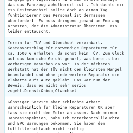
das das Fahrzeug abholbereit ist . Ich dachte mir
ein Reifenwechsrl sollte doch an einem Tag
funktionieren? Das Personal ist dermassen
überfordert. Es muss dringend jemand am Empfang
arbeiten, der die Administratur übernimmt. Bin
leider enttäuscht.
Termin für TÜV und Ölwechsel vereinbart.
Kostenvorschlag für notwendige Reparaturen für
ca. 1500 € erhalten, da sonst kein TÜV. Zum Glück
auf das komische Gefühl gehört, was bereits bei
vorherigen Besuchen da war. In der nächsten
Werkstatt hat der TÜV nicht den kleinsten Mängel
beanstandet und ohne jede weitere Reparatur die
Plakette aufs Auto geklebt. Das war nun der
Beweis, dass es nicht sehr seriös
zugeht.Dienst:&nbsp;Ölwechsel
Günstiger Service aber schlechte Arbeit.
Wahrscheinlich für kleine Reparaturen OK aber
lass sie nicht den Motor anfassen. Nach meinem
Jahresinspektion, habe ich Motorkontrollleuchte
und EPC Warnungen bekommen. Sie haben den
Luftfilterschlauch nicht richtig