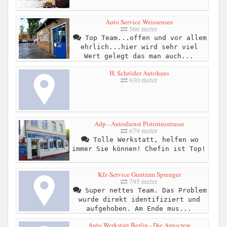
Auto Service Weissensee
566 meter
Top Team...offen und vor allem
ehrlich...hier wird sehr viel
Wert gelegt das man auch...
H. Schröder Autohaus
630 meter
Adp - Autodienst Pistoriusstrasse
679 meter
Tolle Werkstatt, helfen wo
immer Sie können! Chefin ist Top!
Kfz-Service Guntram Sprenger
795 meter
Super nettes Team. Das Problem
wurde direkt identifiziert und
aufgehoben. Am Ende mus...
Auto Werkstatt Berlin - Die Autocrew