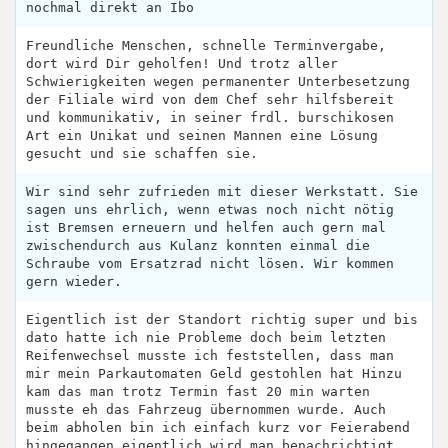
nochmal direkt an Ibo
Freundliche Menschen, schnelle Terminvergabe,
dort wird Dir geholfen! Und trotz aller
Schwierigkeiten wegen permanenter Unterbesetzung
der Filiale wird von dem Chef sehr hilfsbereit
und kommunikativ, in seiner frdl. burschikosen
Art ein Unikat und seinen Mannen eine Lösung
gesucht und sie schaffen sie.
Wir sind sehr zufrieden mit dieser Werkstatt. Sie
sagen uns ehrlich, wenn etwas noch nicht nötig
ist Bremsen erneuern und helfen auch gern mal
zwischendurch aus Kulanz konnten einmal die
Schraube vom Ersatzrad nicht lösen. Wir kommen
gern wieder.
Eigentlich ist der Standort richtig super und bis
dato hatte ich nie Probleme doch beim letzten
Reifenwechsel musste ich feststellen, dass man
mir mein Parkautomaten Geld gestohlen hat Hinzu
kam das man trotz Termin fast 20 min warten
musste eh das Fahrzeug übernommen wurde. Auch
beim abholen bin ich einfach kurz vor Feierabend
hingegangen eigentlich wird man benachrichtigt