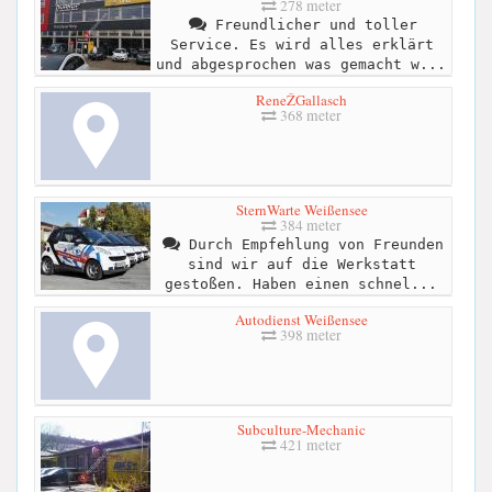
278 meter
Freundlicher und toller
Service. Es wird alles erklärt
und abgesprochen was gemacht w...
ReneŽGallasch
368 meter
SternWarte Weißensee
384 meter
Durch Empfehlung von Freunden
sind wir auf die Werkstatt
gestoßen. Haben einen schnel...
Autodienst Weißensee
398 meter
Subculture-Mechanic
421 meter