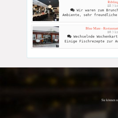
Riblin
3 k
Wir waren zum Brunch
Ambiente, sehr freundliche
Blue Mare - Restaurant
3 k
Wechselnde Wochenkart
Einige Fischrezepte zur A
Sie können u