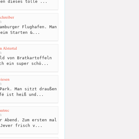
den dieses tolle ...
chreiber
m
amburger Flughafen. Man
beim Starten &...
 Alstertal
m
ld von Bratkartoffeln
ch ein super schö...
wiesen
m
Park. Man sitzt draußen
fé ist heiß und...
autrec
m
r Abend. Zum ersten mal
 Jever frisch v...