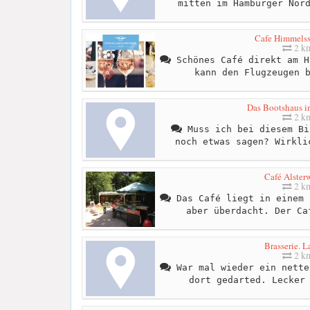
mitten im Hamburger Nor
Cafe Himmelss
2 k
Schönes Café direkt am H
kann den Flugzeugen 
Das Bootshaus im
2 k
Muss ich bei diesem Bi
noch etwas sagen? Wirkli
Café Alster
2 k
Das Café liegt in einem 
aber überdacht. Der Ca
Brasserie. L
2 k
War mal wieder ein nette
dort gedarted. Lecker