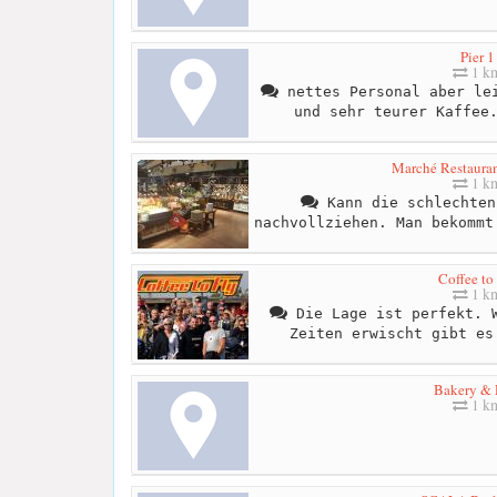
Pier 1
1 k
nettes Personal aber lei
und sehr teurer Kaffee
Marché Restaura
1 k
Kann die schlechten
nachvollziehen. Man bekommt
Coffee to
1 k
Die Lage ist perfekt. W
Zeiten erwischt gibt es
Bakery & 
1 k