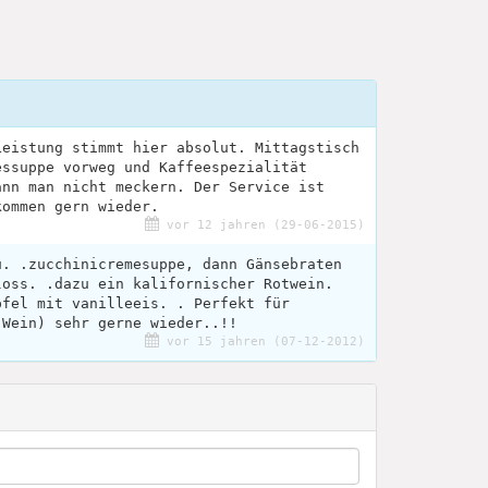
Leistung stimmt hier absolut. Mittagstisch
essuppe vorweg und Kaffeespezialität
ann man nicht meckern. Der Service ist
kommen gern wieder.
vor 12 jahren (29-06-2015)
ü. .zucchinicremesuppe, dann Gänsebraten
loss. .dazu ein kalifornischer Rotwein.
pfel mit vanilleeis. . Perfekt für
 Wein) sehr gerne wieder..!!
vor 15 jahren (07-12-2012)