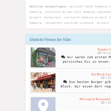
ähnliche suchanfragen:
marriott hotel hamburg b
hamburg, courtyard by marriott hamburg speiseka
airport restaurant, courtyard hamburg airport 2
hamburg, restaurant concorde sinsheim, airport 
Ähnliche Firmen der Nähe
Paradeis 
794 me
Wir waren zum ersten M
persisches Eis zu essen.
Jim Block La
1 k
Die besten Burger gib
Block. Wir essen dort reg
Mövenpick Restaurant
1 k