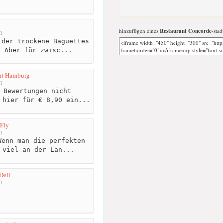
hinzufügen eines
Restaurant Concorde
-stad
m
der trockene Baguettes
. Aber für zwisc...
nt Hamburg
m
 Bewertungen nicht
 hier für € 8,90 ein...
 Fly
m
enn man die perfekten
 viel an der Lan...
Deli
m