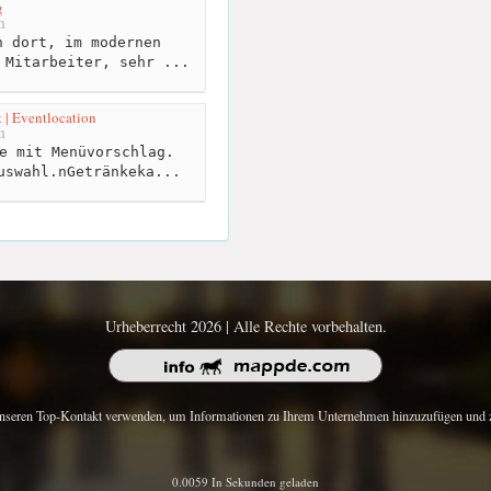
g
m
 dort, im modernen
 Mitarbeiter, sehr ...
 | Eventlocation
m
e mit Menüvorschlag.
uswahl.nGetränkeka...
Urheberrecht 2026 | Alle Rechte vorbehalten.
nseren Top-Kontakt verwenden, um Informationen zu Ihrem Unternehmen hinzuzufügen und z
0.0059 In Sekunden geladen