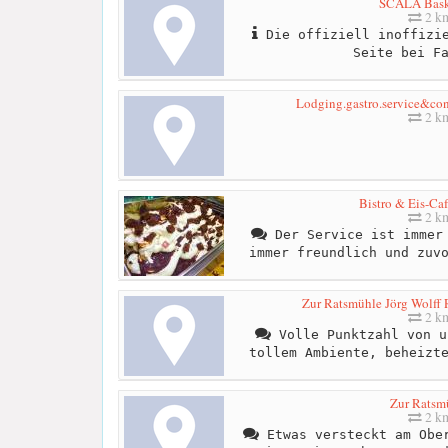
SCALA Bask
2 k
Die offiziell inoffizie
Seite bei F
Lodging.gastro.service&con
2 k
Bistro & Eis-Caf
2 k
Der Service ist immer 
immer freundlich und zuv
Zur Ratsmühle Jörg Wolff R
2 k
Volle Punktzahl von u
tollem Ambiente, beheizt
Zur Ratsm
2 k
Etwas versteckt am Ober