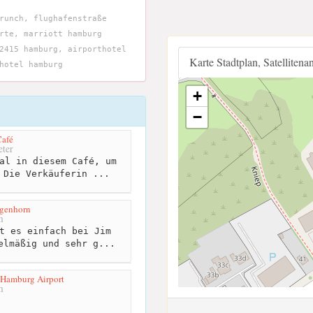
runch, flughafenstraße
rte, marriott hamburg
2415 hamburg, airporthotel
Karte Stadtplan, Satellitena
hotel hamburg
+
−
Café
ter
al in diesem Café, um
 Die Verkäuferin ...
ngenhorn
m
t es einfach bei Jim
elmäßig und sehr g...
 Hamburg Airport
m