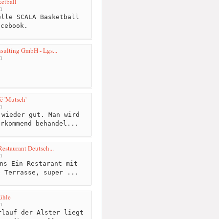
etball
m
lle SCALA Basketball
acebook.
sulting GmbH - Lgs...
m
é 'Mutsch'
m
wieder gut. Man wird
orkommend behandel...
estaurant Deutsch...
m
ns Ein Restarant mit
e Terrasse, super ...
ühle
m
lauf der Alster liegt