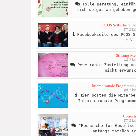
Tolle Beratung, einfüh
mich so gut aufgehoben g
PCOS Selbsthilfe De
2 k
Facebookseite des PCOS S
e.V.
Stiftung Me
2 k
Penetrante Zustellung vo
nicht erwüns
Internationale Programme /
2 k
Hier posten die Mitarbe
Internationale Programm
Correct
2 k
"Recherche für Gesellsch
anfangs tatsächli