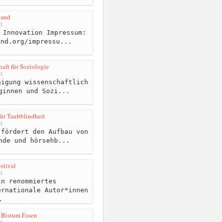
band
m
 Innovation Impressum:
and.org/impressu...
aft für Soziologie
m
igung wissenschaftlich
ginnen und Sozi...
für Taubblindheit
m
fördert den Aufbau von
nde und hörsehb...
estival
m
n renommiertes
ernationale Autor*innen
.
 Bistum Essen
m