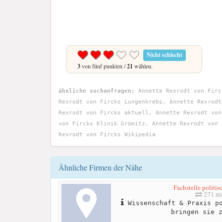
Nicht schlecht
3
von fünf punkten /
21
wählen.
ähnliche suchanfragen:
Annette Rexrodt von Firc
Rexrodt von Fircks Lungenkrebs, Annette Rexrodt
Rexrodt von Fircks aktuell, Annette Rexrodt von
von Fircks Klinik Grömitz, Annette Rexrodt von 
Rexrodt von Fircks Wikipedia
Ähnliche Firmen der Nähe
Fachstelle politi
271 me
Wissenschaft & Praxis po
bringen sie 