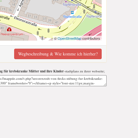
©
OpenStreetMap
contributors
Wegbeschreibung & Wie komme ich hierher?
ng für krebskranke Mütter und ihre Kinder
-stadtplans zu ihrer webseite;