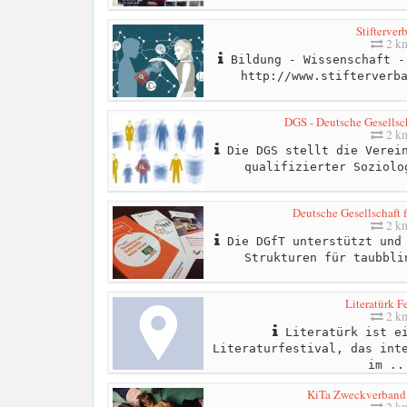
Stifterver
2 k
Bildung - Wissenschaft -
http://www.stifterverb
DGS - Deutsche Gesellsch
2 k
Die DGS stellt die Verein
qualifizierter Soziolo
Deutsche Gesellschaft 
2 k
Die DGfT unterstützt und 
Strukturen für taubbli
Literatürk F
2 k
Literatürk ist ei
Literaturfestival, das int
im ..
KiTa Zweckverband
2 k