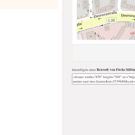
hinzufügen eines
Rexrodt von Fircks Stiftu