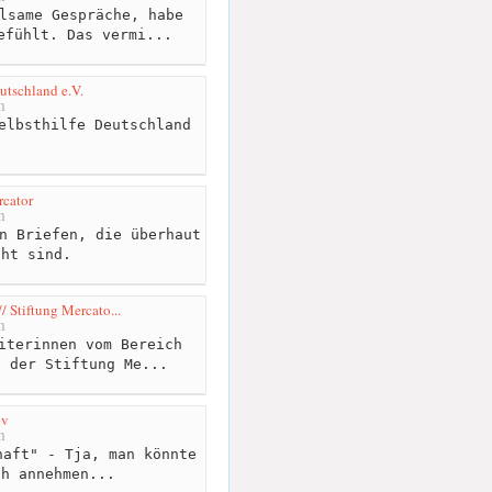
lsame Gespräche, habe
efühlt. Das vermi...
utschland e.V.
m
elbsthilfe Deutschland
rcator
m
n Briefen, die überhaut
cht sind.
/ Stiftung Mercato...
m
iterinnen vom Bereich
e der Stiftung Me...
iv
m
aft" - Tja, man könnte
ch annehmen...