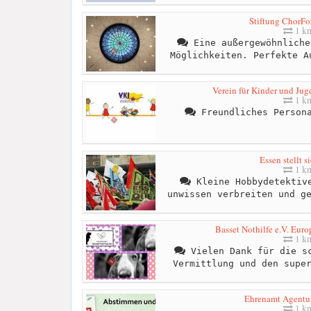
Stiftung ChorFo
1 k
Eine außergewöhnliche
Möglichkeiten. Perfekte A
Verein für Kinder und Juge
1 k
Freundliches Persona
Essen stellt s
1 k
Kleine Hobbydetektive
unwissen verbreiten und g
Basset Nothilfe e.V. Eur
1 k
Vielen Dank für die sc
Vermittlung und den supe
Ehrenamt Agentur
1 k