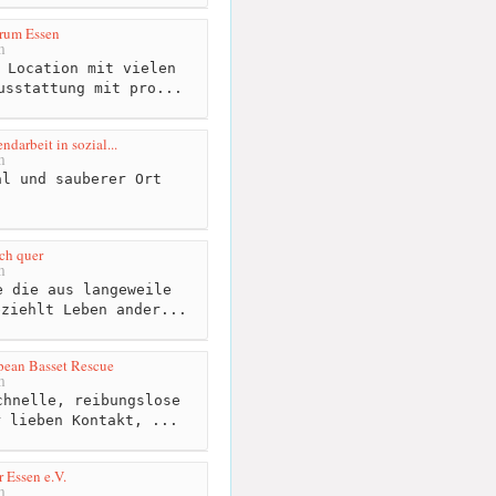
rum Essen
m
 Location mit vielen
usstattung mit pro...
ndarbeit in sozial...
m
l und sauberer Ort
ich quer
m
 die aus langeweile
eziehlt Leben ander...
opean Basset Rescue
m
hnelle, reibungslose
r lieben Kontakt, ...
 Essen e.V.
m