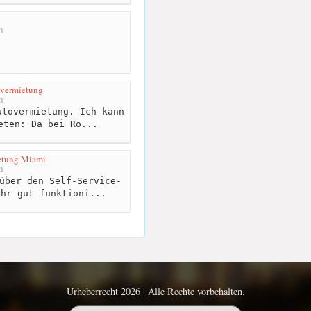
m
overmietung
m
tovermietung. Ich kann
eten: Da bei Ro...
etung Miami
m
über den Self-Service-
ehr gut funktioni...
Urheberrecht 2026 | Alle Rechte vorbehalten.