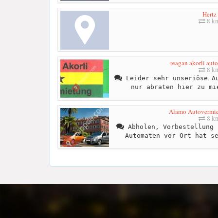
Hertz
8 k
reagan akorli aut
8 k
Leider sehr unseriöse Au
nur abraten hier zu mi
Alamo Autovermi
8 k
Abholen, Vorbestellung 
Automaten vor Ort hat s