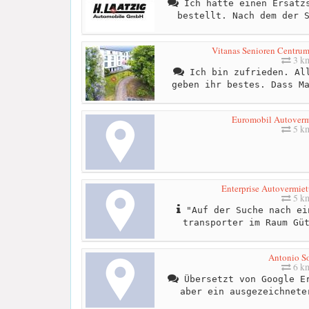
Ich hatte einen Ersatzs
bestellt. Nach dem der 
Vitanas Senioren Centrum
3 k
Ich bin zufrieden. All
geben ihr bestes. Dass M
Euromobil Autover
5 k
Enterprise Autovermie
5 k
"Auf der Suche nach ei
transporter im Raum Gü
Antonio So
6 k
Übersetzt von Google Er
aber ein ausgezeichnete