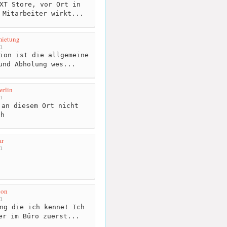
XT Store, vor Ort in
 Mitarbeiter wirkt...
mietung
m
ion ist die allgemeine
und Abholung wes...
erlin
m
an diesem Ort nicht
ch
ar
m
ion
m
ng die ich kenne! Ich
er im Büro zuerst...