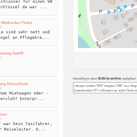
chlüssel für einen VW
Schlüssel da war ...
 Märkisches Viertel
m
e sind sehr nett und
angel an Pflegekrä...
mietung GmbH
m
hinzufügen eines
Rolli-in-motion
-stadtplans
tung Deutschland
m
nem Mietwagen oder -
tersloh? Enterpr...
laro
m
 war kein Taxifahrer,
r Reiseleiter. O...