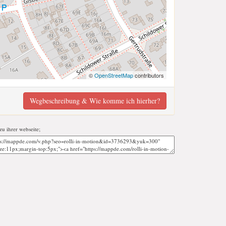
©
OpenStreetMap
contributors
Wegbeschreibung & Wie komme ich hierher?
 zu ihrer webseite;