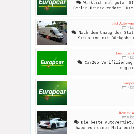
Wirklich mal guter SI
Berlin-Reinickendorf. Die
Sixt Autover
7 k
Nach dem Umzug der Stat
Situation mit Rückgabe 
Europcar B
7 k
Car2Go Verifizierung 
mögli
Europc
7 k
Rentavis
8 k
Die beste Autovermietu
habe von einem Mitarbeit