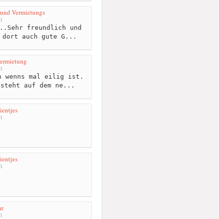
 und Vermietungs
m
..Sehr freundlich und
 dort auch gute G...
ermietung
m
 wenns mal eilig ist.
 steht auf dem ne...
entjes
m
entjes
m
ar
m