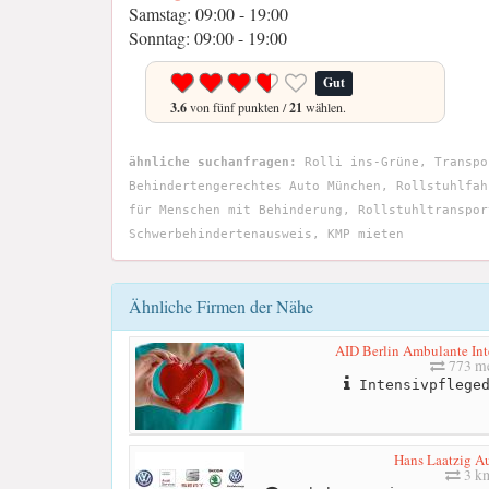
Samstag: 09:00 - 19:00
Sonntag: 09:00 - 19:00
Gut
3.6
von fünf punkten /
21
wählen.
ähnliche suchanfragen:
Rolli ins-Grüne, Transpo
Behindertengerechtes Auto München, Rollstuhlfah
für Menschen mit Behinderung, Rollstuhltranspor
Schwerbehindertenausweis, KMP mieten
Ähnliche Firmen der Nähe
AID Berlin Ambulante Int
773 me
Intensivpfleged
Hans Laatzig A
3 k