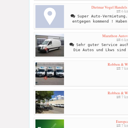
Dietmar Vogel Handels
6 k
Super Auto-Vermietung.
entgegen kommend ! Haben
Marathon Autov
6 k
Sehr guter Service auch
Die Autos und Lkws sind
Robben & Wi
7 k
Robben & Wi
7 k
Europc
7 k