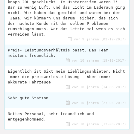
knapp 20L geschluckt. Im Hinterreifen waren 2!!
Bar zu wenig Luft, und das Licht im Laderaum ging
nicht. Wir haben das gemeldet und waren bei dem
'Jaaa, wir kümmern uns darum' sicher, das sich
der nächste Kunde mit den selben Problemen
rumschlagen muss. War das letzte mal wenn es sich
vermeiden lässt.
vor 9 jahren (02-12-2017)
Preis- Leistungsverhältnis passt. Das Team
meistens freundlich.
vor 10 jahren (19-10-2017)
Eigentlich ist Sixt mein Lieblingsanbieter. Nicht
immer die preiswerteste Lösung - Aber immer
akkurate Fahrzeuge.
vor 10 jahren (14-06-2017)
Sehr gute Station.
vor 10 jahren (27-06-2017)
Nettes Personal, sehr freundlich und
entgegenkommend.
vor 10 jahren (13-08-2017)