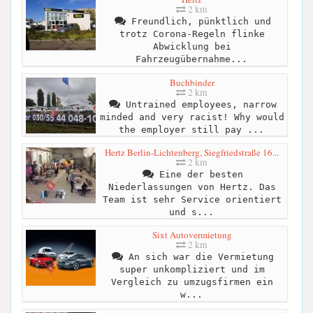
2 km
Freundlich, pünktlich und
trotz Corona-Regeln flinke
Abwicklung bei
Fahrzeugübernahme...
Buchbinder
2 km
Untrained employees, narrow
minded and very racist! Why would
the employer still pay ...
Hertz Berlin-Lichtenberg, Siegfriedstraße 16...
2 km
Eine der besten
Niederlassungen von Hertz. Das
Team ist sehr Service orientiert
und s...
Sixt Autovermietung
2 km
An sich war die Vermietung
super unkompliziert und im
Vergleich zu umzugsfirmen ein
w...