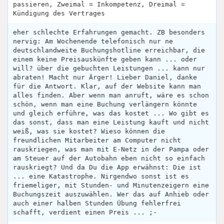
passieren, Zweimal = Inkompetenz, Dreimal =
Kündigung des Vertrages
eher schlechte Erfahrungen gemacht. ZB besonders
nervig: Am Wochenende telefonisch nur ne
deutschlandweite Buchungshotline erreichbar, die
einem keine Preisauskünfte geben kann ... oder
will? über die gebuchten Leistungen ... kann nur
abraten! Macht nur Ärger! Lieber Daniel, danke
für die Antwort. Klar, auf der Website kann man
alles finden. Aber wenn man anruft, wäre es schon
schön, wenn man eine Buchung verlängern könnte
und gleich erführe, was das kostet ... Wo gibt es
das sonst, dass man eine Leistung kauft und nicht
weiß, was sie kostet? Wieso können die
freundlichen Mitarbeiter am Computer nicht
rauskriegen, was man mit E-Netz in der Pampa oder
am Steuer auf der Autobahn eben nicht so einfach
rauskriegt? Und da Du die App erwähnst: Die ist
... eine Katastrophe. Nirgendwo sonst ist es
friemeliger, mit Stunden- und Minutenzeigern eine
Buchungszeit auszuwählen. Wer das auf Anhieb oder
auch einer halben Stunden Übung fehlerfrei
schafft, verdient einen Preis ... ;-