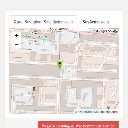
Karte Stadtplan, Satellitenansicht
Straßenansicht
+
−
©
OpenStreetMap
contributors
Wegbeschreibung & Wie komme ich hierher?