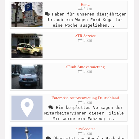
Hertz
3 km
Haben für unseren diesjährigen
Urlaub ein Wagen Ford Kuga für
eine Woche ausgeliehen....
ATR Service
3 km
aFlink Autovermietung
3 km
Enterprise Autovermietung Deutschland
3 km
Ein komplettes Versagen der
Mitarbeiter/innen dieser Filiale.
Mir wurde ein Fahzeug h...
cityScooter
3 km
Übersetzt von Google Nach der