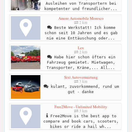
Ausleihen von Transportern bei
kompetenter und freundlicher...
Amore Automobile Moresco
2 km
Beste Werkstatt! Ich komme
schon seit 10 Jahren und es gab
nie eine Enttäuschung oder...
Lex
2 km
Habe hier schon öfters ein
Fahrzeug gemietet. Mietwagen,
Transporter, Kräne,... All...
Sixt Autovermietung
3 km
kulant, zuvorkommend, rund um
gut - danke
Free2Move - Unlimited Mobility
3 km
Free2Move is the best app to
compare and book cars, scooters,
bikes or ride a hail wh...