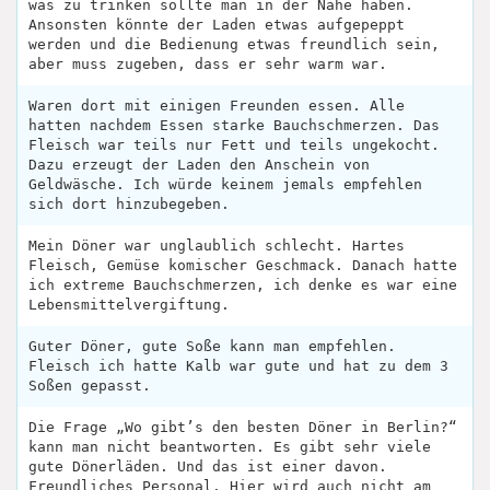
was zu trinken sollte man in der Nähe haben.
Ansonsten könnte der Laden etwas aufgepeppt
werden und die Bedienung etwas freundlich sein,
aber muss zugeben, dass er sehr warm war.
Waren dort mit einigen Freunden essen. Alle
hatten nachdem Essen starke Bauchschmerzen. Das
Fleisch war teils nur Fett und teils ungekocht.
Dazu erzeugt der Laden den Anschein von
Geldwäsche. Ich würde keinem jemals empfehlen
sich dort hinzubegeben.
Mein Döner war unglaublich schlecht. Hartes
Fleisch, Gemüse komischer Geschmack. Danach hatte
ich extreme Bauchschmerzen, ich denke es war eine
Lebensmittelvergiftung.
Guter Döner, gute Soße kann man empfehlen.
Fleisch ich hatte Kalb war gute und hat zu dem 3
Soßen gepasst.
Die Frage „Wo gibt’s den besten Döner in Berlin?“
kann man nicht beantworten. Es gibt sehr viele
gute Dönerläden. Und das ist einer davon.
Freundliches Personal. Hier wird auch nicht am