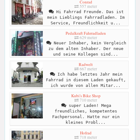
Conrad
557 meter
Hi Fahrrad Freunde. Das ist
mein Lieblings Fahrradladen. Im
Service, Freundlichkeit u...
Pedalkraft Fahrradladen
629 meter
Neuer Inhaber, kein Vergleich
zu dem alten Inhaber. Der neue
und seine Kollegen sind...
Radwelt
667 meter
Ich habe letztes Jahr mein
Fahrrad in diesem Laden gekauft,
ich wurde von allen Mitar...
Kubi's Bike Shop
710 meter
super Laden! Mega
freundliches, kompetentes
Fachpersonal. Hatte nur ein
kleines Probl...
Hofrad
718 meter