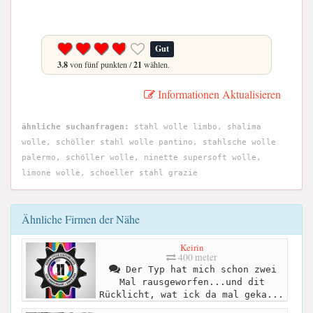
Gut
3.8
von fünf punkten /
21
wählen.
Informationen Aktualisieren
ähnliche suchanfragen:
stahl wolle limbo, shalima
wolle, schöller stahl wolle pantino, stahlsche wolle
palermo, schöller wolle, ninette supersoft wolle,
limone wolle, schoeller stahl grazie
Ähnliche Firmen der Nähe
Keirin
400 meter
Der Typ hat mich schon zwei
Mal rausgeworfen...und dit
Rücklicht, wat ick da mal geka...