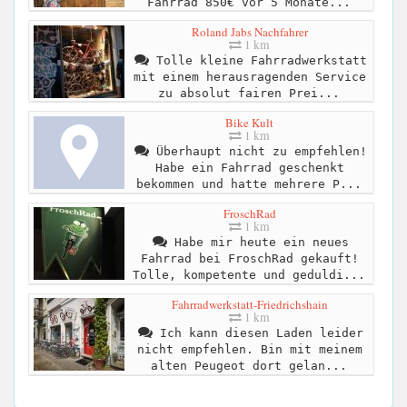
Fahrrad 850€ vor 5 Monate...
Roland Jabs Nachfahrer
1 km
Tolle kleine Fahrradwerkstatt
mit einem herausragenden Service
zu absolut fairen Prei...
Bike Kult
1 km
Überhaupt nicht zu empfehlen!
Habe ein Fahrrad geschenkt
bekommen und hatte mehrere P...
FroschRad
1 km
Habe mir heute ein neues
Fahrrad bei FroschRad gekauft!
Tolle, kompetente und geduldi...
Fahrradwerkstatt-Friedrichshain
1 km
Ich kann diesen Laden leider
nicht empfehlen. Bin mit meinem
alten Peugeot dort gelan...