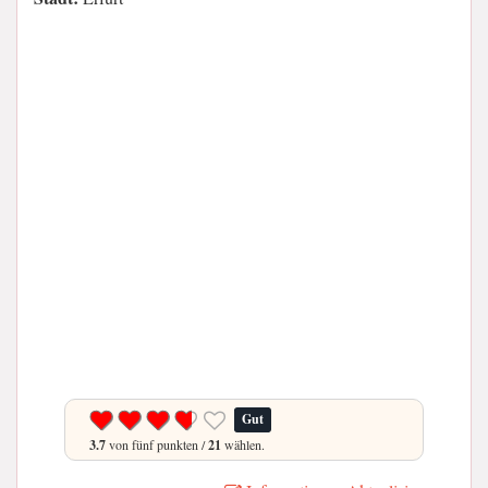
Gut
3.7
von fünf punkten /
21
wählen.