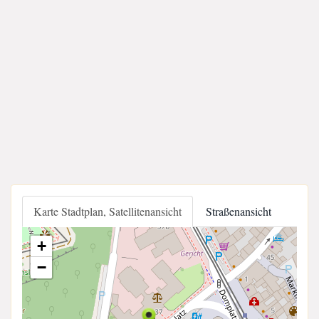
Karte Stadtplan, Satellitenansicht
Straßenansicht
+
−