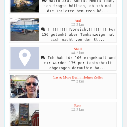
Hallo Aral Social Media Team,
ich fragte höflich, ob ich mal
die Toilette benutzen kö...
Aral
2 km
!!!!!!!!!!Vorsicht!!!!!!!! Für
15€ getankt aber Tankanzeige hat
sich nicht von der St...
Shell
2 km
Ich hab für 10€ eingekauft und
mir wurden 17€ per Lastschrift
abgezogen daraufhin ha...
Gas & More Berlin Holger Zeller
2 km
Esso
2 km