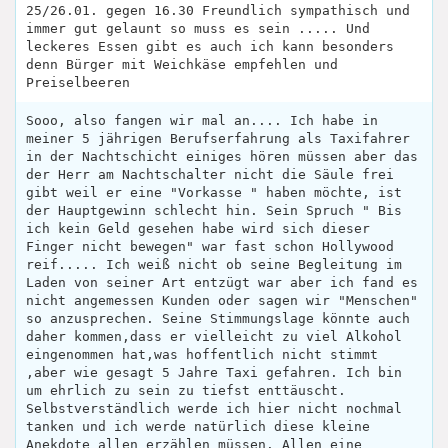
25/26.01. gegen 16.30 Freundlich sympathisch und
immer gut gelaunt so muss es sein ..... Und
leckeres Essen gibt es auch ich kann besonders
denn Bürger mit Weichkäse empfehlen und
Preiselbeeren
Sooo, also fangen wir mal an.... Ich habe in
meiner 5 jährigen Berufserfahrung als Taxifahrer
in der Nachtschicht einiges hören müssen aber das
der Herr am Nachtschalter nicht die Säule frei
gibt weil er eine "Vorkasse " haben möchte, ist
der Hauptgewinn schlecht hin. Sein Spruch " Bis
ich kein Geld gesehen habe wird sich dieser
Finger nicht bewegen" war fast schon Hollywood
reif..... Ich weiß nicht ob seine Begleitung im
Laden von seiner Art entzügt war aber ich fand es
nicht angemessen Kunden oder sagen wir "Menschen"
so anzusprechen. Seine Stimmungslage könnte auch
daher kommen,dass er vielleicht zu viel Alkohol
eingenommen hat,was hoffentlich nicht stimmt
,aber wie gesagt 5 Jahre Taxi gefahren. Ich bin
um ehrlich zu sein zu tiefst enttäuscht.
Selbstverständlich werde ich hier nicht nochmal
tanken und ich werde natürlich diese kleine
Anekdote allen erzählen müssen. Allen eine