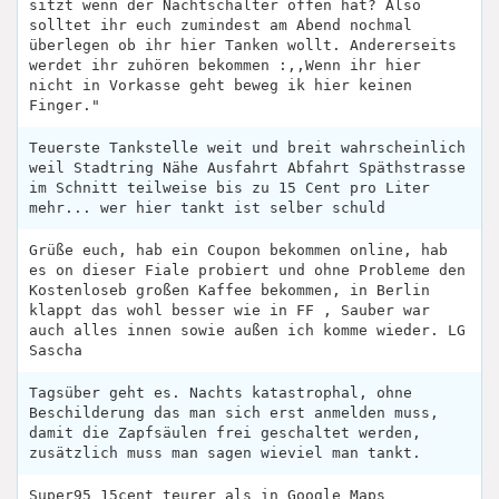
sitzt wenn der Nachtschalter offen hat? Also
solltet ihr euch zumindest am Abend nochmal
überlegen ob ihr hier Tanken wollt. Andererseits
werdet ihr zuhören bekommen :,,Wenn ihr hier
nicht in Vorkasse geht beweg ik hier keinen
Finger."
Teuerste Tankstelle weit und breit wahrscheinlich
weil Stadtring Nähe Ausfahrt Abfahrt Späthstrasse
im Schnitt teilweise bis zu 15 Cent pro Liter
mehr... wer hier tankt ist selber schuld
Grüße euch, hab ein Coupon bekommen online, hab
es on dieser Fiale probiert und ohne Probleme den
Kostenloseb großen Kaffee bekommen, in Berlin
klappt das wohl besser wie in FF , Sauber war
auch alles innen sowie außen ich komme wieder. LG
Sascha
Tagsüber geht es. Nachts katastrophal, ohne
Beschilderung das man sich erst anmelden muss,
damit die Zapfsäulen frei geschaltet werden,
zusätzlich muss man sagen wieviel man tankt.
Super95 15cent teurer als in Google Maps