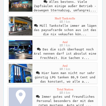
Alles bestens. Viele
Zapfsäulen einige außer Betrieb -
deswegen Sternabzug, umfangrei...
Shell Tankstelle
3 km
Müll Tankstelle immer am lügen
das paysafcarde schon aus ist das
die nix vekaufen kön...
Aral
3 km
Das die sich überhaupt noch
Aral nennen darf ist absolut eine
Frechheit. Die Sachen v...
Aral
3 km
Hier kann man nicht nur sehr
günstig LPG tanken 86,9 Cent und
das konstant, wo alle a...
Total Station
4 km
Immer gutes und freundliches
Personal besonders der mit dem
roten mustang. Auto wird ...