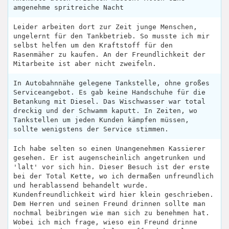
amgenehme spritreiche Nacht
Leider arbeiten dort zur Zeit junge Menschen,
ungelernt für den Tankbetrieb. So musste ich mir
selbst helfen um den Kraftstoff für den
Rasenmäher zu kaufen. An der Freundlichkeit der
Mitarbeite ist aber nicht zweifeln.
In Autobahnnähe gelegene Tankstelle, ohne großes
Serviceangebot. Es gab keine Handschuhe für die
Betankung mit Diesel. Das Wischwasser war total
dreckig und der Schwamm kaputt. In Zeiten, wo
Tankstellen um jeden Kunden kämpfen müssen,
sollte wenigstens der Service stimmen.
Ich habe selten so einen Unangenehmen Kassierer
gesehen. Er ist augenscheinlich angetrunken und
'lalt' vor sich hin. Dieser Besuch ist der erste
bei der Total Kette, wo ich dermaßen unfreundlich
und herablassend behandelt wurde.
Kundenfreundlichkeit wird hier klein geschrieben.
Dem Herren und seinen Freund drinnen sollte man
nochmal beibringen wie man sich zu benehmen hat.
Wobei ich mich frage, wieso ein Freund drinne