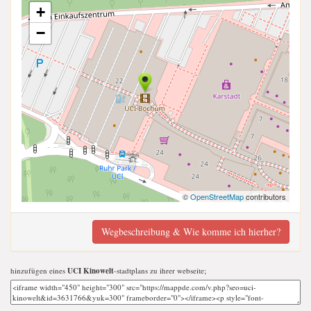
+
−
©
OpenStreetMap
contributors
Wegbeschreibung & Wie komme ich hierher?
hinzufügen eines
UCI Kinowelt
-stadtplans zu ihrer webseite;