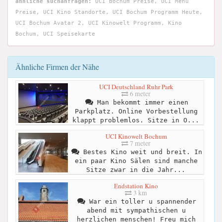
ähnliche suchanfragen:
UCI Bochum Preise, UCI Menü
Preise, UCI Kino Standorte, UCI Bochum Programm Heute,
UCI Bochum Avatar 2, UCI Kinowelt Programm, Kino
Bochum, UCI Speisekarte
Ähnliche Firmen der Nähe
UCI Deutschland Ruhr Park
6 meter
Man bekommt immer einen
Parkplatz. Online Vorbestellung
klappt problemlos. Sitze in O...
UCI Kinowelt Bochum
7 meter
Bestes Kino weit und breit. In
ein paar Kino Sälen sind manche
Sitze zwar in die Jahr...
Endstation Kino
3 km
War ein toller u spannender
abend mit sympathischen u
herzlichen menschen! Freu mich