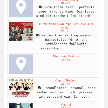
4 km
Gute Filmauswahl, perfekte
Lage, schönes Kino. Die Sääle
sind für manche Filme bissch...
Filmkunstkinos Metropolis & Casablanca
Bochu...
4 km
Nettes kleines Programm-Kino.
Haltestelle für U- und
Straßenbahn fußläufig
erreichbar...
Kinocenter Bofimax
5 km
Capitol Bochum
5 km
Freundliches Personal, sehr
sauber und gemütlich; preiswert
ist es obendrein. Ich geh...
Capitol
5 km