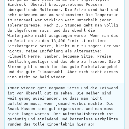
Eindruck. Überall breitgetretenes Popcorn,
überquellende Mülleimer. Die Sitze sind hart und
sehr unbequem und am schlimmsten: Die Temperatur
im Kinosaal war wirklich weit unterhalb jeder
Toleranzgrenze. Nach 2,5 Stunden geht man völlig
durchgefroren raus, und das obwohl die
Winterjacke nicht ausgezogen wurde. Wenn man das
in Relation zu den 13,40€ Eintritt mittlere
Sitzkategorie setzt, bleibt nur zu sagen: Der war
nichts. Meine Empfehlung als Alternative:
Filmwelt Herne. Sauber, bequeme Sitze, Preise
deutlich günstiger und das ohne zu frieren. Die 2
Sterne gibt's noch für das gute Parkplatzangebot
und die gute Filmauswahl. Aber mich sieht dieses
Kino nicht so bald wieder.
Immer wieder gut! Bequeme Sitze und die Leinwand
ist von überall gut zu sehen. Die Reihen sind
weit genug auseinander, so dass man nicht
aufstehen muss, wenn jemand vorbei möchte. Die
Snack-Kassen sind gut organisiert und man muss
nicht lange warten. Der Aufenthaltsbereich ist
geräumig und einladend und kostenlose Parkplätze
runden das tolle Kinoerlebnis hier ab!