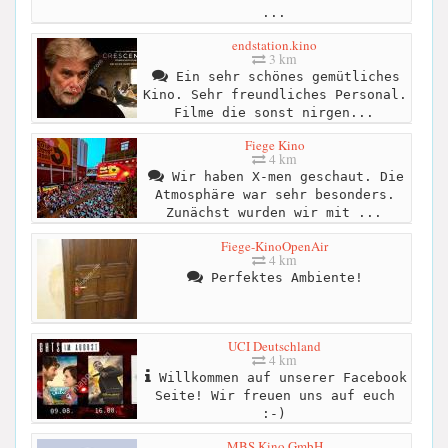
...
endstation.kino
3 km
Ein sehr schönes gemütliches
Kino. Sehr freundliches Personal.
Filme die sonst nirgen...
Fiege Kino
4 km
Wir haben X-men geschaut. Die
Atmosphäre war sehr besonders.
Zunächst wurden wir mit ...
Fiege-KinoOpenAir
4 km
Perfektes Ambiente!
UCI Deutschland
4 km
Willkommen auf unserer Facebook
Seite! Wir freuen uns auf euch
:-)
MBS Kino GmbH