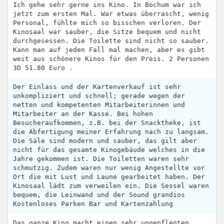
Ich gehe sehr gerne ins Kino. In Bochum war ich
jetzt zum ersten Mal. War etwas überrascht, wenig
Personal, fühlte mich so bisschen verloren. Der
Kinosaal war sauber, die Sitze bequem und nicht
durchgesessen. Die Toilette sind nicht so sauber.
Kann man auf jeden Fall mal machen, aber es gibt
weit aus schönere Kinos für den Preis. 2 Personen
3D 51.80 Euro .
Der Einlass und der Kartenverkauf ist sehr
unkompliziert und schnell; gerade wegen der
netten und kompetenten Mitarbeiterinnen und
Mitarbeiter an der Kasse. Bei hohen
Besucheraufkommen, z.B. bei der Snacktheke, ist
die Abfertigung meiner Erfahrung nach zu langsam.
Die Säle sind modern und sauber, das gilt aber
nicht für das gesamte Kinogebäude welches in die
Jahre gekommen ist. Die Toiletten waren sehr
schmutzig. Zudem waren nur wenig Angestellte vor
Ort die mit Lust und Laune gearbeitet haben. Der
Kinosaal lädt zum verweilen ein. Die Sessel waren
bequem, die Leinwand und der Sound grandios
Kostenloses Parken Bar und Kartenzahlung
Das ganze Kino macht einen sehr ungepflegten