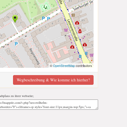
©
OpenStreetMap
contributors
Wegbeschreibung & Wie komme ich hierher?
adtplans zu ihrer webseite;