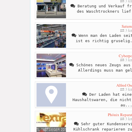
3 k
Beratung und Verkauf fr
des Waschtrockners lief
Saturn
3 k
Wenn man den Laden seit
ist es richtig gruselig
Cyberpo
3 k
Schönes neues Zeugs aus 
Allerdings muss man ge
Alfred Os
3 k
Der Laden hat eine
Haushaltswaren, die nicht
au..
Phönix Reparat
3 k
Sehr guter Kundenservi
Kühlschrank reparieren z