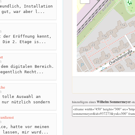
m
eundlich, Installation
 gut, war aber l...
m
 der Eröffnung kennt,
. Die 2. Etage is...
rt
m
dem digitalen Bereich.
legentlich Recht...
che
m
 tolle Auswahl an
hinzufügen eines
Wilhelm Sommermeyer
-st
 nur nützlich sondern
.
urdienst
m
ce, hatte vor meinen
u lassen, mir wurd...