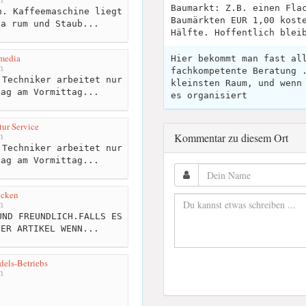
Baumarkt: Z.B. einen Fla
. Kaffeemaschine liegt
Baumärkten EUR 1,00 kost
da rum und Staub...
Hälfte. Hoffentlich blei
media
Hier bekommt man fast al
m
fachkompetente Beratung 
Techniker arbeitet nur
kleinsten Raum, und wenn
tag am Vormittag...
es organisiert
ur Service
m
Kommentar zu diesem Ort
Techniker arbeitet nur
tag am Vormittag...
ncken
m
ND FREUNDLICH.FALLS ES
DER ARTIKEL WENN...
els-Betriebs
m