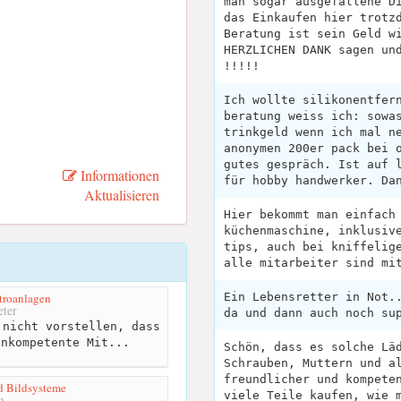
man sogar ausgefallene D
das Einkaufen hier trotz
Beratung ist sein Geld w
HERZLICHEN DANK sagen un
!!!!!
Ich wollte silikonentfer
beratung weiss ich: sowa
trinkgeld wenn ich mal n
anonymen 200er pack bei 
gutes gespräch. Ist auf 
Informationen
für hobby handwerker. Da
Aktualisieren
Hier bekommt man einfach
küchenmaschine, inklusiv
tips, auch bei kniffelig
alle mitarbeiter sind mi
troanlagen
Ein Lebensretter in Not.
ter
da und dann auch noch su
nicht vorstellen, dass
inkompetente Mit...
Schön, dass es solche Lä
Schrauben, Muttern und a
freundlicher und kompete
d Bildsysteme
viele Teile kaufen, wie 
m