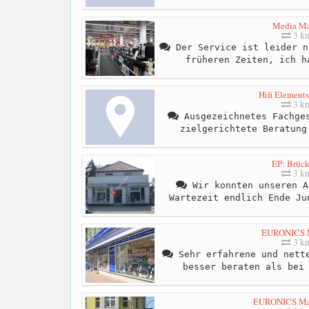
Media Ma
3 k
Der Service ist leider n
früheren Zeiten, ich h
Hifi Elements
3 k
Ausgezeichnetes Fachges
zielgerichtete Beratung
EP: Brück
3 k
Wir konnten unseren A
Wartezeit endlich Ende Ju
EURONICS M
3 k
Sehr erfahrene und nette
besser beraten als bei
EURONICS Mar