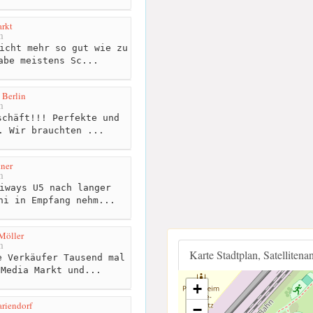
rkt
m
icht mehr so gut wie zu
abe meistens Sc...
 Berlin
m
chäft!!! Perfekte und
. Wir brauchten ...
ner
m
iways U5 nach langer
ni in Empfang nehm...
öller
m
Karte Stadtplan, Satellitena
 Verkäufer Tausend mal
 Media Markt und...
+
iendorf
−