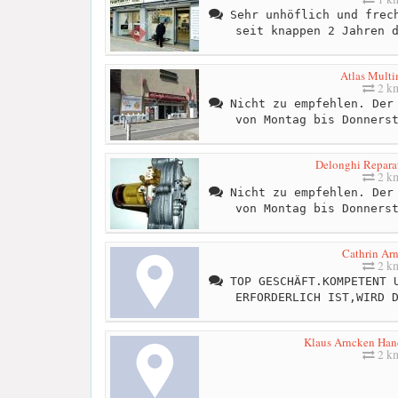
Sehr unhöflich und frech
seit knappen 2 Jahren 
Atlas Multi
2 k
Nicht zu empfehlen. Der 
von Montag bis Donners
Delonghi Reparat
2 k
Nicht zu empfehlen. Der 
von Montag bis Donners
Cathrin Ar
2 k
TOP GESCHÄFT.KOMPETENT U
ERFORDERLICH IST,WIRD 
Klaus Arncken Hand
2 k