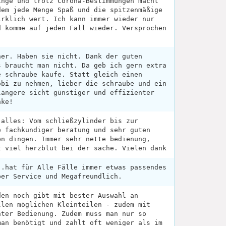
inge und trotz Corona-Bestimmungen macht
dem jede Menge Spaß und die spitzenmäßige
irklich wert. Ich kann immer wieder nur
d komme auf jeden Fall wieder. Versprochen
ner. Haben sie nicht. Dank der guten
s braucht man nicht. Da geb ich gern extra
e schraube kaufe. Statt gleich einen
obi zu nehmen, lieber die schraube und ein
längere sicht günstiger und effizienter
nke!
 alles: Vom schließzylinder bis zur
e fachkundiger beratung und sehr guten
en dingen. Immer sehr nette bedienung,
t viel herzblut bei der sache. Vielen dank
..hat für Alle Fälle immer etwas passendes
per Service und Megafreundlich.
den noch gibt mit bester Auswahl an
llen möglichen Kleinteilen - zudem mit
nter Bedienung. Zudem muss man nur so
man benötigt und zahlt oft weniger als im