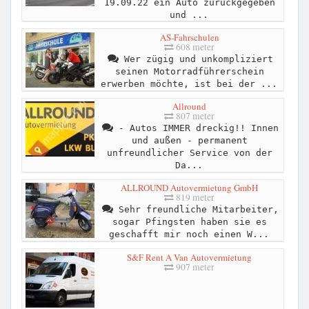
19.09.22 ein Auto zurückgegeben
und ...
AS-Fahrschulen
608 meter
Wer zügig und unkompliziert
seinen Motorradführerschein
erwerben möchte, ist bei der ...
Allround
807 meter
- Autos IMMER dreckig!! Innen
und außen - permanent
unfreundlicher Service von der
Da...
ALLROUND Autovermietung GmbH
819 meter
Sehr freundliche Mitarbeiter,
sogar Pfingsten haben sie es
geschafft mir noch einen W...
S&F Rent A Van Autovermietung
907 meter