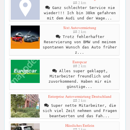
2 km
Ganz schlechter Service nie
wieder!!! Ich bin 38km gefahren
mit dem Audi und der Wage...
Sixt Autovermietung
2 km
Trotz fehlerhafter
Reservierung von BMW und meinem
spontanen Wunsch das Auto früher
z...
Europcar
2 km
Alles super geklappt,
Mitarbeiter freundlich und
zuvorkommend. Haben mir ein
günstige...
Enterprise Autovermietung Deutschland
2 km
Super nette Mitarbeiter, die
sich viel Zeit nehmen und Fragen
beantworten und das Fah...
Hässliches Entlein
2 km