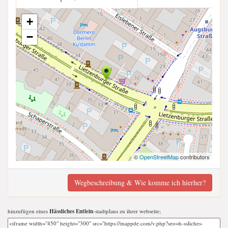
+
−
©
OpenStreetMap
contributors
Wegbeschreibung & Wie komme ich hierher?
hinzufügen eines
Hässliches Entlein
-stadtplans zu ihrer webseite;