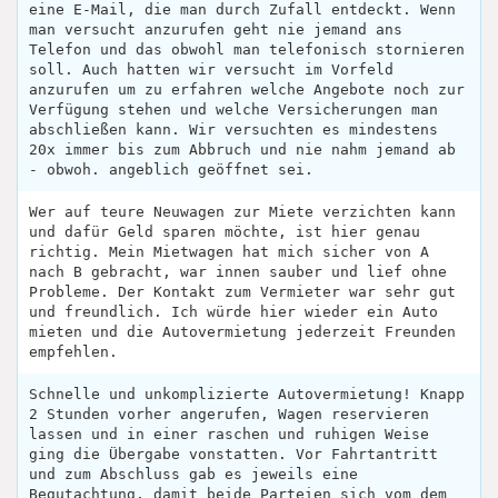
eine E-Mail, die man durch Zufall entdeckt. Wenn
man versucht anzurufen geht nie jemand ans
Telefon und das obwohl man telefonisch stornieren
soll. Auch hatten wir versucht im Vorfeld
anzurufen um zu erfahren welche Angebote noch zur
Verfügung stehen und welche Versicherungen man
abschließen kann. Wir versuchten es mindestens
20x immer bis zum Abbruch und nie nahm jemand ab
- obwoh. angeblich geöffnet sei.
Wer auf teure Neuwagen zur Miete verzichten kann
und dafür Geld sparen möchte, ist hier genau
richtig. Mein Mietwagen hat mich sicher von A
nach B gebracht, war innen sauber und lief ohne
Probleme. Der Kontakt zum Vermieter war sehr gut
und freundlich. Ich würde hier wieder ein Auto
mieten und die Autovermietung jederzeit Freunden
empfehlen.
Schnelle und unkomplizierte Autovermietung! Knapp
2 Stunden vorher angerufen, Wagen reservieren
lassen und in einer raschen und ruhigen Weise
ging die Übergabe vonstatten. Vor Fahrtantritt
und zum Abschluss gab es jeweils eine
Begutachtung, damit beide Parteien sich vom dem