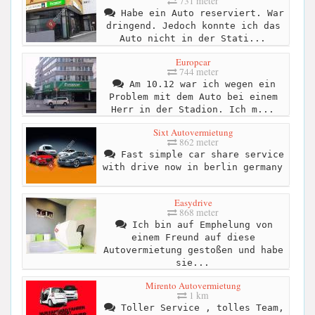
731 meter
Habe ein Auto reserviert. War
dringend. Jedoch konnte ich das
Auto nicht in der Stati...
Europcar
744 meter
Am 10.12 war ich wegen ein
Problem mit dem Auto bei einem
Herr in der Stadion. Ich m...
Sixt Autovermietung
862 meter
Fast simple car share service
with drive now in berlin germany
Easydrive
868 meter
Ich bin auf Emphelung von
einem Freund auf diese
Autovermietung gestoßen und habe
sie...
Mirento Autovermietung
1 km
Toller Service , tolles Team,