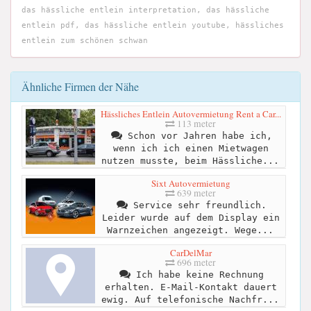
das hässliche entlein interpretation, das hässliche
entlein pdf, das hässliche entlein youtube, hässliches
entlein zum schönen schwan
Ähnliche Firmen der Nähe
Hässliches Entlein Autovermietung Rent a Car...
113 meter
Schon vor Jahren habe ich,
wenn ich ich einen Mietwagen
nutzen musste, beim Hässliche...
Sixt Autovermietung
639 meter
Service sehr freundlich.
Leider wurde auf dem Display ein
Warnzeichen angezeigt. Wege...
CarDelMar
696 meter
Ich habe keine Rechnung
erhalten. E-Mail-Kontakt dauert
ewig. Auf telefonische Nachfr...