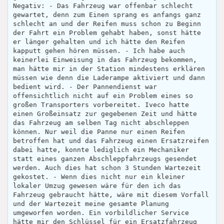
Negativ: - Das Fahrzeug war offenbar schlecht
gewartet, denn zum Einen sprang es anfangs ganz
schlecht an und der Reifen muss schon zu Beginn
der Fahrt ein Problem gehabt haben, sonst hätte
er länger gehalten und ich hätte den Reifen
kapputt gehen hören müssen. - Ich habe auch
keinerlei Einweisung in das Fahrzeug bekommen,
man hätte mir in der Station mindestens erklären
müssen wie denn die Laderampe aktiviert und dann
bedient wird. - Der Pannendienst war
offensichtlich nicht auf ein Problem eines so
großen Transporters vorbereitet. Iveco hatte
einen Großeinsatz zur gegebenen Zeit und hätte
das Fahrzeug am selben Tag nicht abschleppen
können. Nur weil die Panne nur einen Reifen
betroffen hat und das Fahrzeug einen Ersatzreifen
dabei hatte, konnte lediglich ein Mechaniker
statt eines ganzen Abschleppfahrzeugs gesendet
werden. Auch dies hat schon 3 Stunden Wartezeit
gekostet. - Wenn dies nicht nur ein kleiner
lokaler Umzug gewesen wäre für den ich das
Fahrzeug gebraucht hätte, wäre mit diesem Vorfall
und der Wartezeit meine gesamte Planung
umgeworfen worden. Ein vorbildlicher Service
hätte mir den Schlüssel für ein Ersatzfahrzeug