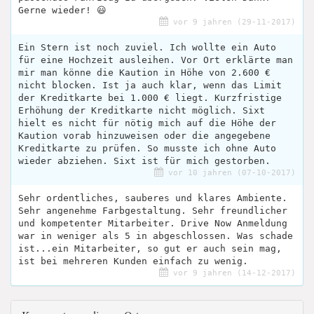
Gerne wieder! 😃
vor 9 jahren (29-11-2017)
Ein Stern ist noch zuviel. Ich wollte ein Auto
für eine Hochzeit ausleihen. Vor Ort erklärte man
mir man könne die Kaution in Höhe von 2.600 €
nicht blocken. Ist ja auch klar, wenn das Limit
der Kreditkarte bei 1.000 € liegt. Kurzfristige
Erhöhung der Kreditkarte nicht möglich. Sixt
hielt es nicht für nötig mich auf die Höhe der
Kaution vorab hinzuweisen oder die angegebene
Kreditkarte zu prüfen. So musste ich ohne Auto
wieder abziehen. Sixt ist für mich gestorben.
vor 10 jahren (07-10-2017)
Sehr ordentliches, sauberes und klares Ambiente.
Sehr angenehme Farbgestaltung. Sehr freundlicher
und kompetenter Mitarbeiter. Drive Now Anmeldung
war in weniger als 5 in abgeschlossen. Was schade
ist...ein Mitarbeiter, so gut er auch sein mag,
ist bei mehreren Kunden einfach zu wenig.
vor 9 jahren (14-12-2017)