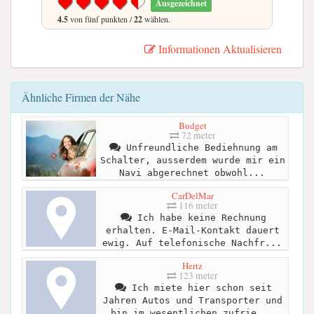
Ausgezeichnet
4.5
von fünf punkten /
22
wählen.
Informationen Aktualisieren
Ähnliche Firmen der Nähe
Budget
72 meter
Unfreundliche Bediehnung am
Schalter, ausserdem wurde mir ein
Navi abgerechnet obwohl...
CarDelMar
116 meter
Ich habe keine Rechnung
erhalten. E-Mail-Kontakt dauert
ewig. Auf telefonische Nachfr...
Hertz
123 meter
Ich miete hier schon seit
Jahren Autos und Transporter und
bin im wesentlichen zufrie...