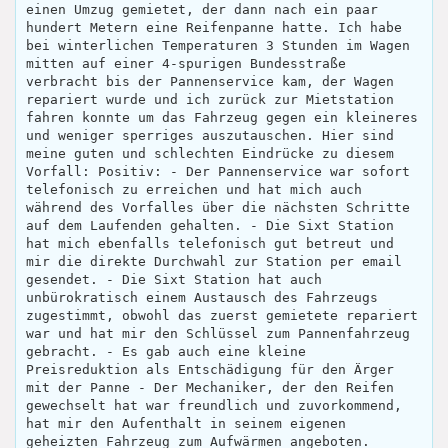
einen Umzug gemietet, der dann nach ein paar
hundert Metern eine Reifenpanne hatte. Ich habe
bei winterlichen Temperaturen 3 Stunden im Wagen
mitten auf einer 4-spurigen Bundesstraße
verbracht bis der Pannenservice kam, der Wagen
repariert wurde und ich zurück zur Mietstation
fahren konnte um das Fahrzeug gegen ein kleineres
und weniger sperriges auszutauschen. Hier sind
meine guten und schlechten Eindrücke zu diesem
Vorfall: Positiv: - Der Pannenservice war sofort
telefonisch zu erreichen und hat mich auch
während des Vorfalles über die nächsten Schritte
auf dem Laufenden gehalten. - Die Sixt Station
hat mich ebenfalls telefonisch gut betreut und
mir die direkte Durchwahl zur Station per email
gesendet. - Die Sixt Station hat auch
unbürokratisch einem Austausch des Fahrzeugs
zugestimmt, obwohl das zuerst gemietete repariert
war und hat mir den Schlüssel zum Pannenfahrzeug
gebracht. - Es gab auch eine kleine
Preisreduktion als Entschädigung für den Ärger
mit der Panne - Der Mechaniker, der den Reifen
gewechselt hat war freundlich und zuvorkommend,
hat mir den Aufenthalt in seinem eigenen
geheizten Fahrzeug zum Aufwärmen angeboten.