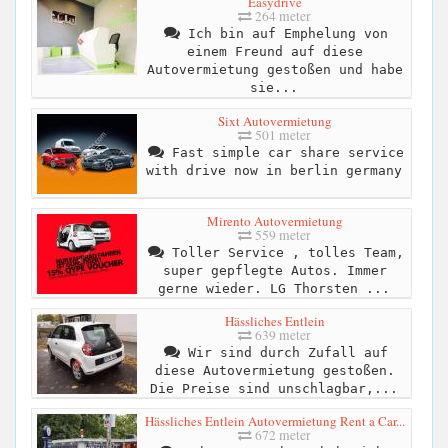
Easydrive
264 meter
Ich bin auf Emphelung von
einem Freund auf diese
Autovermietung gestoßen und habe
sie...
Sixt Autovermietung
501 meter
Fast simple car share service
with drive now in berlin germany
Mirento Autovermietung
559 meter
Toller Service , tolles Team,
super gepflegte Autos. Immer
gerne wieder. LG Thorsten ...
Hässliches Entlein
639 meter
Wir sind durch Zufall auf
diese Autovermietung gestoßen.
Die Preise sind unschlagbar,...
Hässliches Entlein Autovermietung Rent a Car...
672 meter