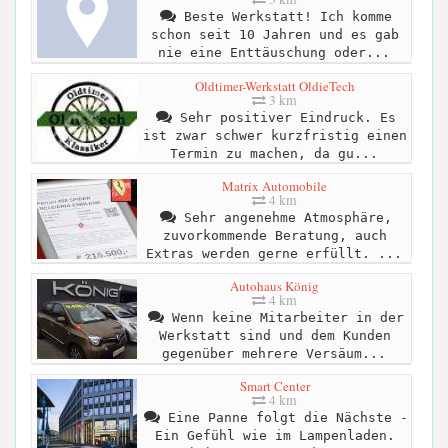
Beste Werkstatt! Ich komme
schon seit 10 Jahren und es gab
nie eine Enttäuschung oder...
Oldtimer-Werkstatt OldieTech
3 km
Sehr positiver Eindruck. Es
ist zwar schwer kurzfristig einen
Termin zu machen, da gu...
Matrix Automobile
4 km
Sehr angenehme Atmosphäre,
zuvorkommende Beratung, auch
Extras werden gerne erfüllt. ...
Autohaus König
4 km
Wenn keine Mitarbeiter in der
Werkstatt sind und dem Kunden
gegenüber mehrere Versäum...
Smart Center
4 km
Eine Panne folgt die Nächste -
Ein Gefühl wie im Lampenladen.