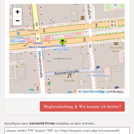
+
−
©
OpenStreetMap
contributors
Wegbeschreibung & Wie komme ich hierher?
hinzufügen eines
Automobil Forum
-stadtplans zu ihrer webseite;