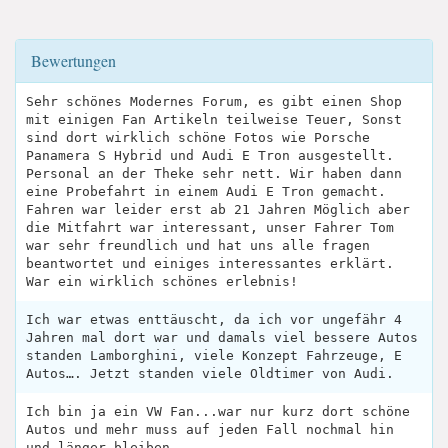
Bewertungen
Sehr schönes Modernes Forum, es gibt einen Shop
mit einigen Fan Artikeln teilweise Teuer, Sonst
sind dort wirklich schöne Fotos wie Porsche
Panamera S Hybrid und Audi E Tron ausgestellt.
Personal an der Theke sehr nett. Wir haben dann
eine Probefahrt in einem Audi E Tron gemacht.
Fahren war leider erst ab 21 Jahren Möglich aber
die Mitfahrt war interessant, unser Fahrer Tom
war sehr freundlich und hat uns alle fragen
beantwortet und einiges interessantes erklärt.
War ein wirklich schönes erlebnis!
Ich war etwas enttäuscht, da ich vor ungefähr 4
Jahren mal dort war und damals viel bessere Autos
standen Lamborghini, viele Konzept Fahrzeuge, E
Autos…. Jetzt standen viele Oldtimer von Audi.
Ich bin ja ein VW Fan...war nur kurz dort schöne
Autos und mehr muss auf jeden Fall nochmal hin
und länger bleiben