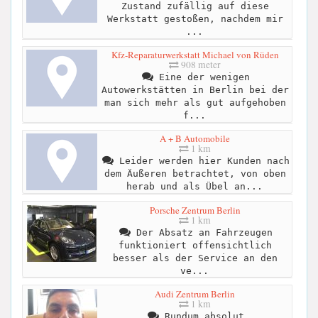
Zustand zufällig auf diese
Werkstatt gestoßen, nachdem mir
...
Kfz-Reparaturwerkstatt Michael von Rüden
908 meter
Eine der wenigen
Autowerkstätten in Berlin bei der
man sich mehr als gut aufgehoben
f...
A + B Automobile
1 km
Leider werden hier Kunden nach
dem Äußeren betrachtet, von oben
herab und als Übel an...
Porsche Zentrum Berlin
1 km
Der Absatz an Fahrzeugen
funktioniert offensichtlich
besser als der Service an den
ve...
Audi Zentrum Berlin
1 km
Rundum absolut