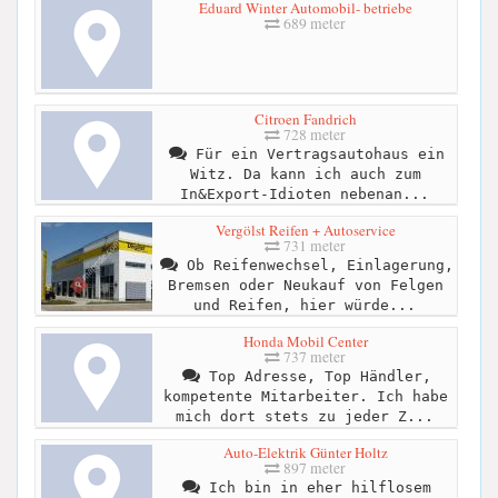
Eduard Winter Automobil- betriebe
689 meter
Citroen Fandrich
728 meter
Für ein Vertragsautohaus ein
Witz. Da kann ich auch zum
In&Export-Idioten nebenan...
Vergölst Reifen + Autoservice
731 meter
Ob Reifenwechsel, Einlagerung,
Bremsen oder Neukauf von Felgen
und Reifen, hier würde...
Honda Mobil Center
737 meter
Top Adresse, Top Händler,
kompetente Mitarbeiter. Ich habe
mich dort stets zu jeder Z...
Auto-Elektrik Günter Holtz
897 meter
Ich bin in eher hilflosem