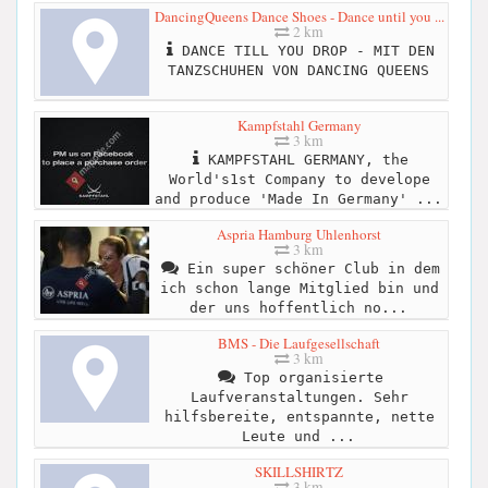
DancingQueens Dance Shoes - Dance until you ...
2 km
DANCE TILL YOU DROP - MIT DEN
TANZSCHUHEN VON DANCING QUEENS
Kampfstahl Germany
3 km
KAMPFSTAHL GERMANY, the
World's1st Company to develope
and produce 'Made In Germany' ...
Aspria Hamburg Uhlenhorst
3 km
Ein super schöner Club in dem
ich schon lange Mitglied bin und
der uns hoffentlich no...
BMS - Die Laufgesellschaft
3 km
Top organisierte
Laufveranstaltungen. Sehr
hilfsbereite, entspannte, nette
Leute und ...
SKILLSHIRTZ
3 km