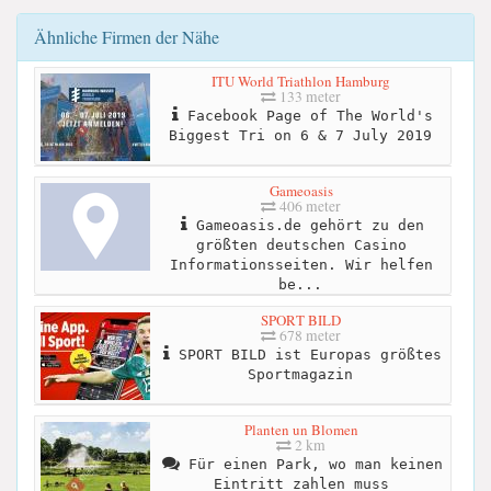
Ähnliche Firmen der Nähe
ITU World Triathlon Hamburg
133 meter
Facebook Page of The World's
Biggest Tri on 6 & 7 July 2019
Gameoasis
406 meter
Gameoasis.de gehört zu den
größten deutschen Casino
Informationsseiten. Wir helfen
be...
SPORT BILD
678 meter
SPORT BILD ist Europas größtes
Sportmagazin
Planten un Blomen
2 km
Für einen Park, wo man keinen
Eintritt zahlen muss