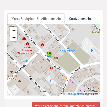
Karte Stadtplan, Satellitenansicht
Straßenansicht
+
−
©
OpenStreetMap
contributors
Wegbeschreibung & Wie komme ich hierher?