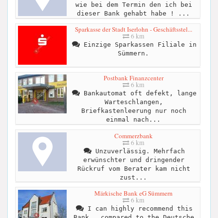
wie bei dem Termin den ich bei
dieser Bank gehabt habe ! ...
Sparkasse der Stadt Iserlohn - Geschäftsstel...
6 km
Einzige Sparkassen Filiale in
Sümmern.
Postbank Finanzcenter
6 km
Bankautomat oft defekt, lange
Warteschlangen,
Briefkastenleerung nur noch
einmal nach...
Commerzbank
6 km
Unzuverlässig. Mehrfach
erwünschter und dringender
Rückruf vom Berater kam nicht
zust...
Märkische Bank eG Sümmern
6 km
I can highly recommend this
Bank , compared to the Deutsche