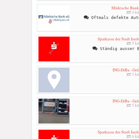
Märkische Bank
4 k
Oftmals defekte Aut
Sparkasse der Stadt Iser
5 k
Ständig ausser B
ING-DiBa - Ge
5 k
ING-DiBa - Ge
5 k
Sparkasse der Stadt Iser
6 k