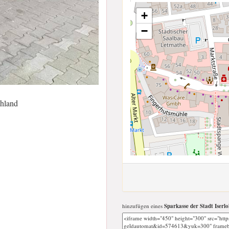
+
−
chland
hinzufügen eines
Sparkasse der Stadt Iserl