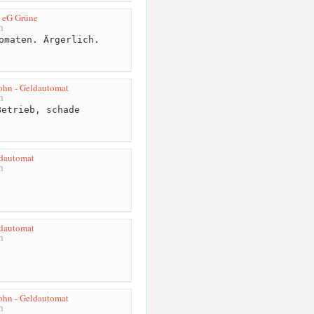
 eG Grüne
m
omaten. Ärgerlich.
lohn - Geldautomat
m
etrieb, schade
ldautomat
m
ldautomat
m
lohn - Geldautomat
m