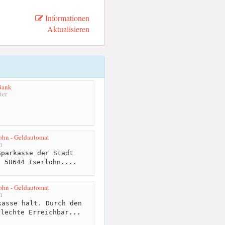
Informationen
Aktualisieren
Bank
ter
lohn - Geldautomat
m
parkasse der Stadt
n 58644 Iserlohn....
lohn - Geldautomat
m
asse halt. Durch den
hlechte Erreichbar...