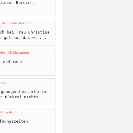
diesen Bereich.
AG Filiale Iserlohn
m
ch bei Frau Christina
o gefreut das wir...
lohn - Geldautomat
m
 und raus.
ank
m
genügend mitarbeiter
in Rückruf nichts
G Iserlohn
m
fnungszeiten