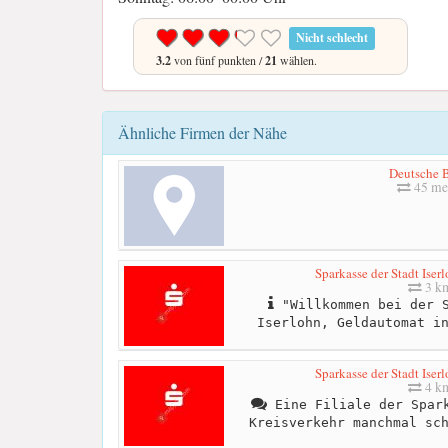
Nicht schlecht
3.2
von fünf punkten /
21
wählen.
Ähnliche Firmen der Nähe
Deutsche 
45 me
Sparkasse der Stadt Iser
3 k
"Willkommen bei der S
Iserlohn, Geldautomat i
Sparkasse der Stadt Iser
4 k
Eine Filiale der Spark
Kreisverkehr manchmal sc