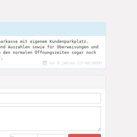
parkasse mit eigenem Kundenparkplatz.
und Auszahlen sowie für Überweisungen und
u den normalen Öffnungszeiten sogar noch
t.
vor 9 jahren (17-03-2018)