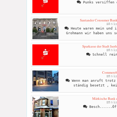
Punks versiffen 
Santander Consumer Bank 
6 k
Heute waren mein und i
Grohmann wir haben uns s
Sparkasse der Stadt Iser
6 k
Schnell rein
Commerzb
6 k
Wenn man anruft trotz 
ständig besetzt , ke
Märkische Bank e
6 k
Besch......Öf