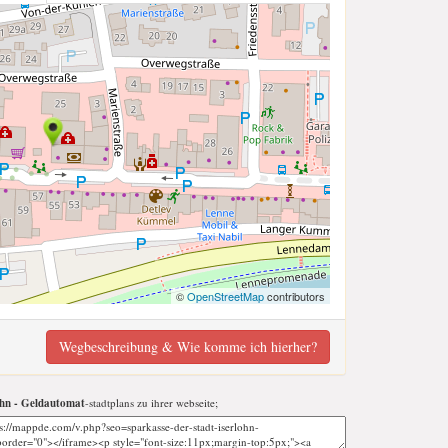
©
OpenStreetMap
contributors
Wegbeschreibung & Wie komme ich hierher?
ohn - Geldautomat
-stadtplans zu ihrer webseite;