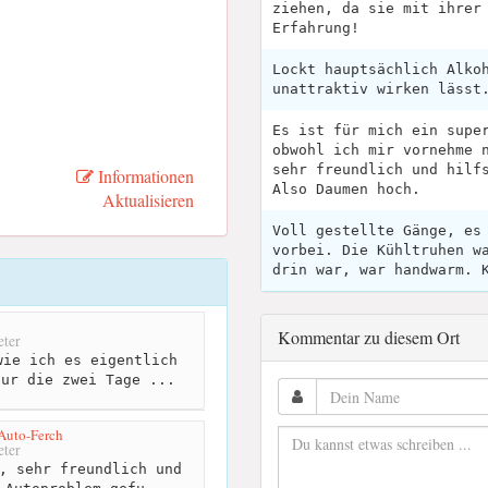
ziehen, da sie mit ihrer
Erfahrung!
Lockt hauptsächlich Alko
unattraktiv wirken lässt
Es ist für mich ein supe
obwohl ich mir vornehme 
sehr freundlich und hilf
Informationen
Also Daumen hoch.
Aktualisieren
Voll gestellte Gänge, es
vorbei. Die Kühltruhen w
drin war, war handwarm. 
Kommentar zu diesem Ort
ter
ie ich es eigentlich
tur die zwei Tage ...
Auto-Ferch
ter
, sehr freundlich und