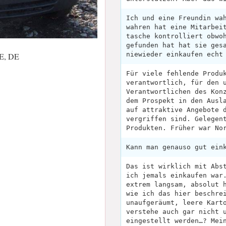
Ich und eine Freundin wa
wahren hat eine Mitarbei
tasche kontrolliert obwo
gefunden hat hat sie ges
niewieder einkaufen echt
BE, DE
Für viele fehlende Produ
verantwortlich, für den 
Verantwortlichen des Kon
dem Prospekt in den Ausl
auf attraktive Angebote 
vergriffen sind. Gelegen
Produkten. Früher war No
Kann man genauso gut ein
Das ist wirklich mit Abs
ich jemals einkaufen war
extrem langsam, absolut 
wie ich das hier beschre
unaufgeräumt, leere Kart
verstehe auch gar nicht 
eingestellt werden…? Mei