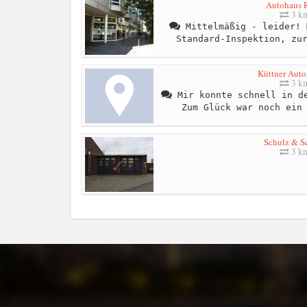
Autohaus R
3 k
Mittelmäßig - leider! 
Standard-Inspektion, zu
Küttner Aut
3 k
Mir konnte schnell in de
Zum Glück war noch ein
Schulz & S
3 k