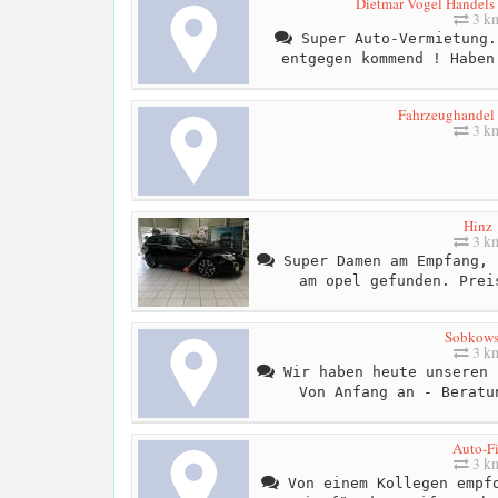
Dietmar Vogel Handels
3 k
Super Auto-Vermietung.
entgegen kommend ! Haben
Fahrzeughandel 
3 k
Hinz
3 k
Super Damen am Empfang, 
am opel gefunden. Prei
Sobkows
3 k
Wir haben heute unseren 
Von Anfang an - Beratu
Auto-Fi
3 k
Von einem Kollegen empfo