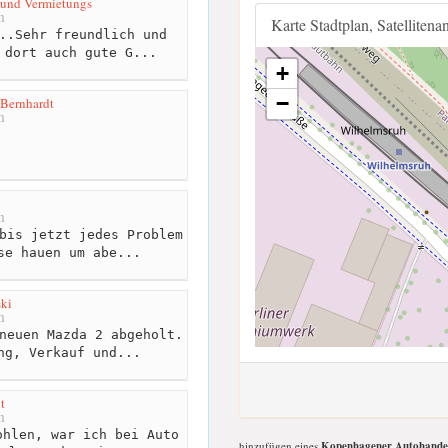
 und Vermietungs
m
Karte Stadtplan, Satellitena
..Sehr freundlich und
 dort auch gute G...
+
−
Bernhardt
m
m
bis jetzt jedes Problem
se hauen um abe...
ki
m
neuen Mazda 2 abgeholt.
ng, Verkauf und...
t
m
hlen, war ich bei Auto
hinzufügen eines
Kopenhagener Autohande