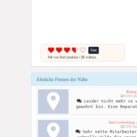
Gut
3.6
von fünf punkten /
21
wählen.
Ähnliche Firmen der Nähe
König
688 me
Leider nicht mehr so w
gewohnt bin. Eine Repara
Autoverwertung 
899 me
Sehr nette Mitarbeiter