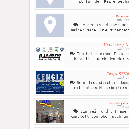
Fit für den Reifenwech
Rossma
3 k
Leider ist dieser Ros
meiner Nähe. Die Mitarbei
Hans Laatzig A
3 k
Ich hatte einen Ersatzs
bestellt. Nach dem der 
Cengiz KFZ-We
3 k
Sehr freundlicher, komp
mit netten Mitarbeitern
dm-drogerie
3 k
Bin rein und 5 Frauen
komplett von oben nach un