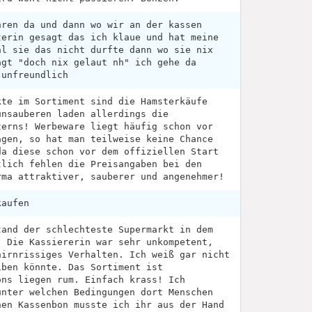
hren da und dann wo wir an der kassen
terin gesagt das ich klaue und hat meine
hl sie das nicht durfte dann wo sie nix
agt "doch nix gelaut nh" ich gehe da
 unfreundlich
kte im Sortiment sind die Hamsterkäufe
unsauberen laden allerdings die
zerns! Werbeware liegt häufig schon vor
agen, so hat man teilweise keine Chance
da diese schon vor dem offiziellen Start
tlich fehlen die Preisangaben bei den
rma attraktiver, sauberer und angenehmer!
kaufen
tand der schlechteste Supermarkt in dem
. Die Kassiererin war sehr unkompetent,
hirnrissiges Verhalten. Ich weiß gar nicht
iben könnte. Das Sortiment ist
ons liegen rum. Einfach krass! Ich
unter welchen Bedingungen dort Menschen
nen Kassenbon musste ich ihr aus der Hand