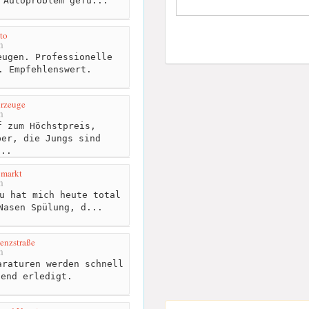
 Autoproblem gefu...
to
m
ugen. Professionelle
. Empfehlenswert.
hrzeuge
m
 zum Höchstpreis,
per, die Jungs sind
...
 markt
m
u hat mich heute total
Nasen Spülung, d...
enzstraße
m
raturen werden schnell
lend erledigt.