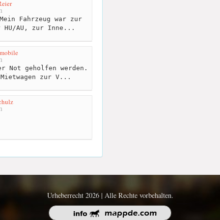
eier
m
Mein Fahrzeug war zur
r HU/AU, zur Inne...
omobile
m
r Not geholfen werden.
 Mietwagen zur V...
chulz
m
Urheberrecht 2026 | Alle Rechte vorbehalten.