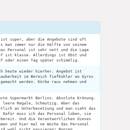
 ist super, aber die Angebote sind oft
ss man immer nur die Hälfte von seinem
Das Personal ist sehr nett und die Lage
of ist klasse. Allerdings ist Obst und
uf oder einen Tag später schimmlig.
ch heute wieder hierher. Angebot ist
Sauberkeit im Bereich Tiefkühler wo Gyros
 gemacht werden. Körbe raus nehmen und
mste Supermarkt Berlins. Absolute Krönung.
t leere Regale, Schmutzig. Aber das
htlich an Unterbesetzung und man sieht das
. Dafür muss ich das Personal loben, sie
sbereit. Und die Verantwortlichen dieses
ämen und hier mal ne Woche das Personal
ird wohl nicht passieren! Bonzen.