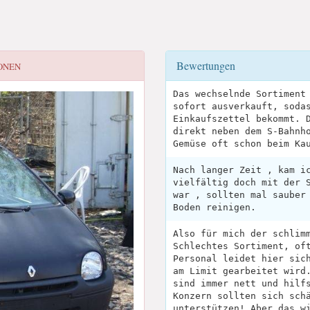
Bewertungen
ONEN
Das wechselnde Sortiment
sofort ausverkauft, soda
Einkaufszettel bekommt. 
direkt neben dem S-Bahnh
Gemüse oft schon beim Ka
Nach langer Zeit , kam i
vielfältig doch mit der 
war , sollten mal sauber
Boden reinigen.
Also für mich der schlim
Schlechtes Sortiment, of
Personal leidet hier sic
am Limit gearbeitet wird
sind immer nett und hilf
Konzern sollten sich sch
unterstützen! Aber das w