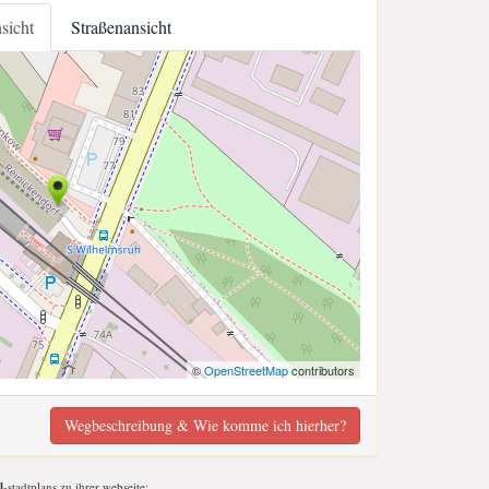
nsicht
Straßenansicht
©
OpenStreetMap
contributors
Wegbeschreibung & Wie komme ich hierher?
l
-stadtplans zu ihrer webseite;