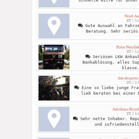
schnelle Hilfe für unser
Nord Au
1 k
Gute Auswahl an Fahrze
Beratung. Sehr seriös
Perin Nutzfa
1 k
Seriösen LKW Ankauf
Bankablösung, alles Su
klasse
dm-drogerie
2 k
Eine so liebe junge Fra
lieb beraten bei einer 
Autohaus Resid
2 k
Sehr nette Inhaber. Repa
und zufriedenstel