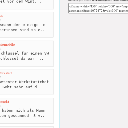
sel vor dem Wint...
nn
m
smann der einzige in
terinnen sind so e...
utomobile
m
chlüssel für einen VW
Schlüssel da war ...
rkstatt
m
etenter Werkstattchef
! Geht sehr auf d...
 markt
m
 haben mich als Mann
ten gescanned. 3 v...