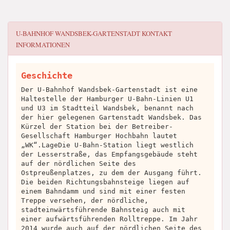
U-BAHNHOF WANDSBEK-GARTENSTADT
KONTAKT
INFORMATIONEN
Geschichte
Der U-Bahnhof Wandsbek-Gartenstadt ist eine
Haltestelle der Hamburger U-Bahn-Linien U1
und U3 im Stadtteil Wandsbek, benannt nach
der hier gelegenen Gartenstadt Wandsbek. Das
Kürzel der Station bei der Betreiber-
Gesellschaft Hamburger Hochbahn lautet
„WK“.LageDie U-Bahn-Station liegt westlich
der Lesserstraße, das Empfangsgebäude steht
auf der nördlichen Seite des
Ostpreußenplatzes, zu dem der Ausgang führt.
Die beiden Richtungsbahnsteige liegen auf
einem Bahndamm und sind mit einer festen
Treppe versehen, der nördliche,
stadteinwärtsführende Bahnsteig auch mit
einer aufwärtsführenden Rolltreppe. Im Jahr
2014 wurde auch auf der nördlichen Seite des