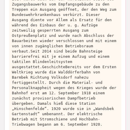
Zugangsbauwerks vom Empfangsgebäude zu den
Treppen ein Ausgang geöffnet, der den Weg zum
Bundeswehrkrankenhaus verkürzt. Dieser
Ausgang diente vor Allem als Ersatz für den
während des Einbaus der u. g. Aufzüge
zeitweilig gesperrten Ausgang zum
Ostpreußenplatz und wurde nach Abschluss der
Bauarbeiten wieder verschlossen und mit einem
von innen zugänglichen Betriebsraum
verbaut.Seit 2014 sind beide Bahnsteige
barrierefrei mit je einem Aufzug und einem
taktilen Blindenleitsystem
ausgestattet.GeschichteBereits vor dem Ersten
Weltkrieg wurde die Walddörferbahn von
Barmbek Richtung Volksdorf nahezu
fertiggestellt. Durch die Material- und
Personalknappheit wegen des Krieges wurde der
Bahnhof erst am 12. September 1918 einem
zunächst provisorischen Dampfbetrieb
übergeben. Damals hieß diese Station
„Hinschenfelde“. 1920 wurde sie in „Wandsbek
Gartenstadt“ umbenannt. Der elektrische
Betrieb mit Stromschiene und Hochbahn-
Triebwagen begann am 6. September 1920.