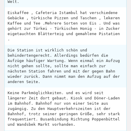
Welt.
Eiskaffee , Cafeteria Istambul hat verschiedene
Gebäcke , türkische Pizzen und Taschen , lekeren
Kaffee und Tee .Mehrere Sorten von Eis . Und was
gehört zur Türkei - Türkischen Honig - in Zucker
eigetauchten Blätterteig und gemahlene Pistatien
.
Die Station ist wirklich schön und
behindertengerecht. Allerdings bedürfen die
Aufzüge häufiger Wartung. Wenn einmal ein Aufzug
nicht gehen sollte, sollte man einfach zur
nächsten Station fahren und mit der gegen Bahn
wieder zurück. Dann nimmt man den Aufzug auf der
anderen Seite.
Keine Parkmöglichkeiten. und es wird seit
längerer Zeit dort gebaut. Kiosk und Döner-Laden
im Bahnhof. Bahnhof nur von einer Seite aus
zugängig. Zu den Hauptverkehrszeiten ist der
Bahnhof, trotz seiner geringen Größe, sehr stark
frequentiert. Busanbindung Richtung Poppenbüttel
und Wandsbek Markt vorhanden.