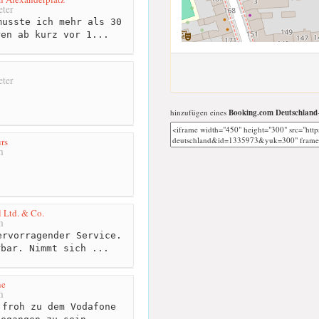
ter
usste ich mehr als 30
ren ab kurz vor 1...
ter
hinzufügen eines
Booking.com Deutschland
rs
m
 Ltd. & Co.
m
rvorragender Service.
rbar. Nimmt sich ...
ne
m
froh zu dem Vodafone