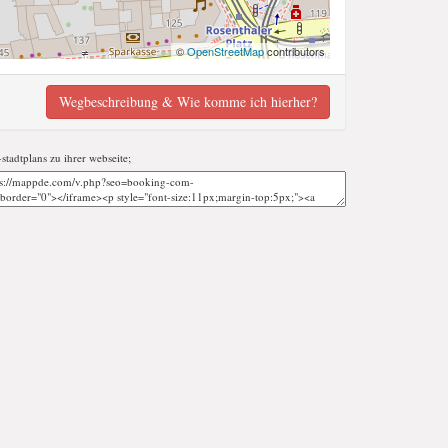
©
OpenStreetMap
contributors
Wegbeschreibung & Wie komme ich hierher?
-stadtplans zu ihrer webseite;