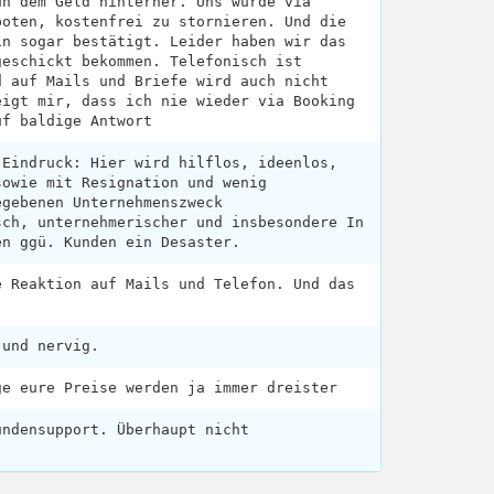
un dem Geld hinterher. Uns wurde via
boten, kostenfrei zu stornieren. Und die
in sogar bestätigt. Leider haben wir das
geschickt bekommen. Telefonisch ist
d auf Mails und Briefe wird auch nicht
eigt mir, dass ich nie wieder via Booking
uf baldige Antwort
 Eindruck: Hier wird hilflos, ideenlos,
sowie mit Resignation und wenig
egebenen Unternehmenszweck
sch, unternehmerischer und insbesondere In
en ggü. Kunden ein Desaster.
e Reaktion auf Mails und Telefon. Und das
 und nervig.
ge eure Preise werden ja immer dreister
undensupport. Überhaupt nicht