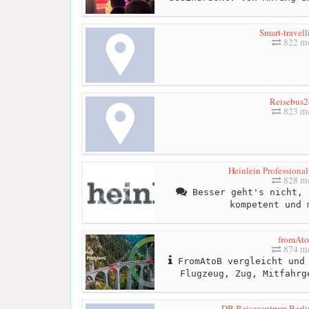
Smart-travell
822 me
Reisebus2
823 me
Heinlein Professiona
828 me
Besser geht's nicht, 
kompetent und 
fromAt
874 me
FromAtoB vergleicht und 
Flugzeug, Zug, Mitfahrg
DB Reisezentrum Berli