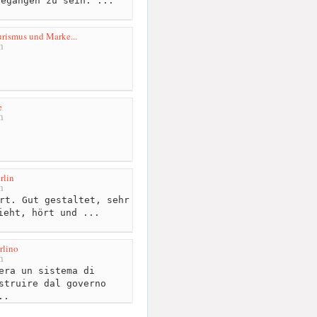
gegangen zu sein. ...
ourismus und Marke...
m
e
m
rlin
m
rt. Gut gestaltet, sehr
ieht, hört und ...
rlino
m
era un sistema di
struire dal governo
..