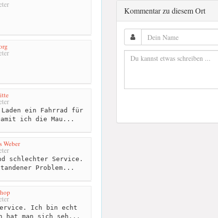
ter
Kommentar zu diesem Ort
org
ter
tte
ter
Laden ein Fahrrad für
damit ich die Mau...
s Weber
ter
d schlechter Service.
standener Problem...
Shop
ter
ervice. Ich bin echt
n hat man sich seh...