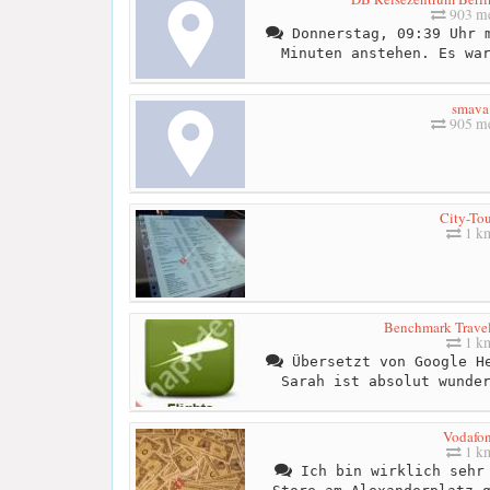
903 me
Donnerstag, 09:39 Uhr m
Minuten anstehen. Es wa
smava
905 me
City-Tou
1 k
Benchmark Travel
1 k
Übersetzt von Google He
Sarah ist absolut wunde
Vodafo
1 k
Ich bin wirklich sehr 