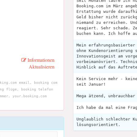
Seit Monaten laufe ich n
Booking.com im März ange
Erstattung wurde daraufh
Geld bisher nicht zurück
niemand zu erreichen. Un
reagiert. Sehr schade. Z
buchen kann. Ich hoffe a
Mein erfahrungsbasierter
ohne Kundenorientierung 
Innovationsgeist am vorg
Informationen
vorbeimanövriert. Techni
Aktualisieren
Hinblick auf das Auftret
Kein Service mehr - kein
king.com email, booking com
seit Januar!
ng flüge, booking telefon
Mega ätzend, unbrauchbar
mmer, your.booking.com
Ich habe da mal eine Fra
Unglaublich schlechter K
lösungsorientiert.
k