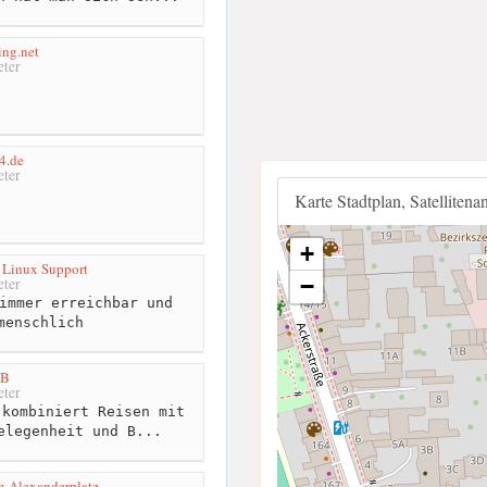
ing.net
ter
4.de
ter
Karte Stadtplan, Satellitena
+
l Linux Support
−
ter
immer erreichbar und
menschlich
oB
ter
kombiniert Reisen mit
elegenheit und B...
n Alexanderplatz