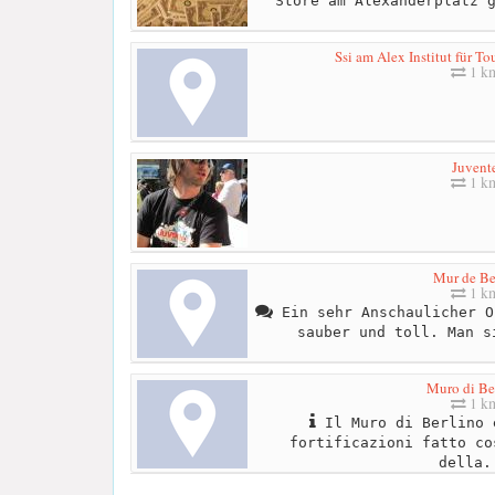
Store am Alexanderplatz 
Ssi am Alex Institut für T
1 k
Juvent
1 k
Mur de Be
1 k
Ein sehr Anschaulicher O
sauber und toll. Man s
Muro di Be
1 k
Il Muro di Berlino 
fortificazioni fatto co
della.