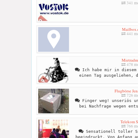
341 me
Mailbox.
441 me
Mietradmi
478 me
Ich habe mir in diesem 
einen Tag ausgeliehen, 
Flugbörse Jen
726 me
Finger weg! unseriös un
bei Nachfrage wegen ent
Telekom 
766 me
Sensationell toller S
beeindruckt. Von Anfang a