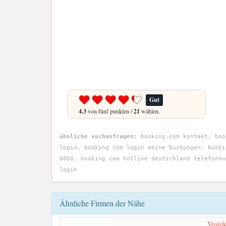
Gut
4.3
von fünf punkten /
21
wählen.
ähnliche suchanfragen:
booking.com kontakt, boo
login, booking com login meine buchungen, booki
0800, booking com hotline deutschland telefonnu
login
Ähnliche Firmen der Nähe
Vosto