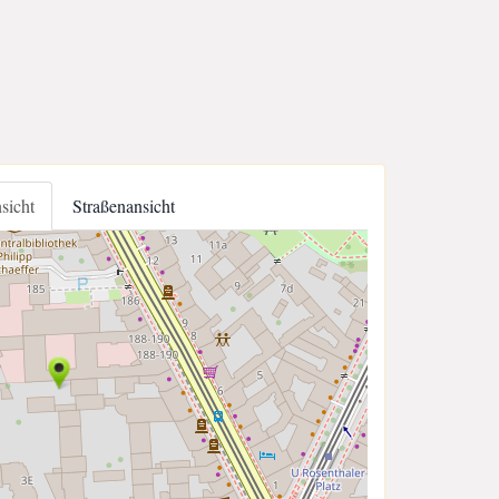
nsicht
Straßenansicht