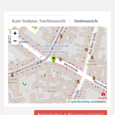
Karte Stadtplan, Satellitenansicht
Straßenansicht
+
−
©
OpenStreetMap
contributors
Wegbeschreibung & Wie komme ich hierher?