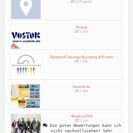
835 meter
Vostok
1 km
GermanyConcierge Incoming & Events
1 km
buswelt.de
1 km
World of TUI
1 km
Die guten Bewertungen kann ich
nicht nachvollziehen! Sehr