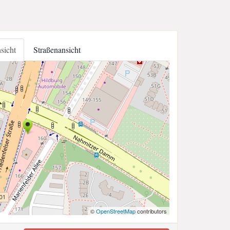
nsicht
Straßenansicht
©
OpenStreetMap
contributors