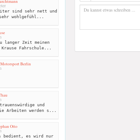
Furchtmann
ter
iter sind sehr nett und
sehr wohlgefühl...
use
m
u langer Zeit meinen
 Krause Fahrschule...
Motorsport Berlin
m
Thau
m
trauenswürdige und
ie Arbeiten werden s...
ephan Otto
m
 bedient, es wird nur