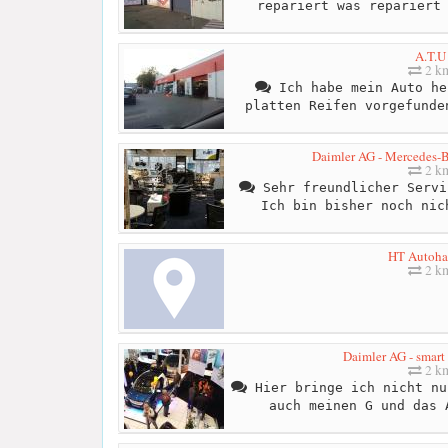
repariert was repariert
A.T.U
2 k
Ich habe mein Auto he
platten Reifen vorgefunde
Daimler AG - Mercedes-B
2 k
Sehr freundlicher Servi
Ich bin bisher noch nic
HT Autoha
2 k
Daimler AG - smart 
2 k
Hier bringe ich nicht nu
auch meinen G und das 