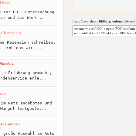
Libera
m
 zur HU - Untersuchung
eam und die Werk...
hinzufügen eines
Hildburg Automobile
-stad
in Tempelhof
m
ne Rezension schreiben.
l froh das wir ...
innebier
m
le Erfahrung gemacht,
undenservice erle...
haus
m
im Netz angeboten und
 Mängel festgeste...
ile Lankwitz
m
.große Auswahl an Auto