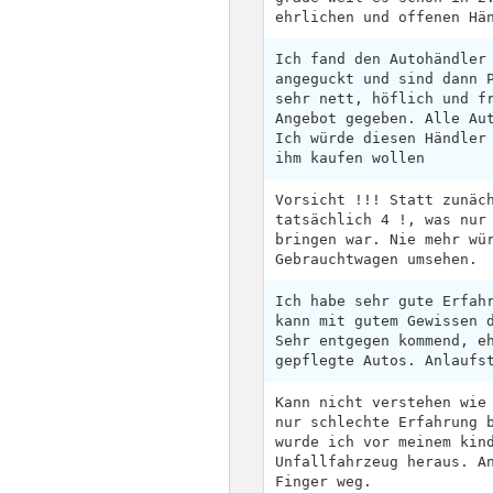
ehrlichen und offenen Hä
Ich fand den Autohändler
angeguckt und sind dann 
sehr nett, höflich und f
Angebot gegeben. Alle Au
Ich würde diesen Händler
ihm kaufen wollen
Vorsicht !!! Statt zunäc
tatsächlich 4 !, was nur
bringen war. Nie mehr wü
Gebrauchtwagen umsehen.
Ich habe sehr gute Erfah
kann mit gutem Gewissen 
Sehr entgegen kommend, e
gepflegte Autos. Anlaufs
Kann nicht verstehen wie
nur schlechte Erfahrung 
wurde ich vor meinem kin
Unfallfahrzeug heraus. A
Finger weg.