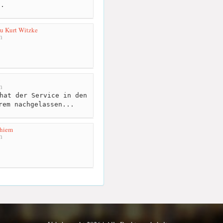
n.
u Kurt Witzke
m
o
m
hat der Service in den
rem nachgelassen...
Thiem
m