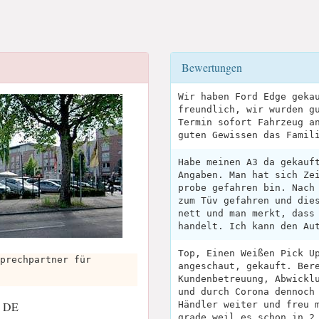
Bewertungen
Wir haben Ford Edge geka
freundlich, wir wurden g
Termin sofort Fahrzeug a
guten Gewissen das Famil
Habe meinen A3 da gekauf
Angaben. Man hat sich Ze
probe gefahren bin. Nach
zum Tüv gefahren und die
nett und man merkt, dass
handelt. Ich kann den Au
Top, Einen Weißen Pick U
prechpartner für
angeschaut, gekauft. Ber
Kundenbetreuung, Abwickl
und durch Corona dennoch
E, DE
Händler weiter und freu 
grade weil es schon in 2