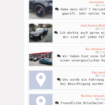
Automobile 
2 k
Habe mein Golf 7 Variant
geprüft. Sehr nettes T
Audi Zentrum Berl
2 k
Ich möchte auch gerne ei
Wir sind auf jeden Fal
Kia Autohaus D
2 k
Wir haben hier eine tol
einen unvergesslichen K
Gap Auto
2 k
Uns wurde ein Fahrzeug 
bei Besichtigung wurden
Berolina Automob
2 k
Freundliche Mitarbeiter.