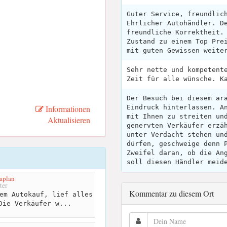
Guter Service, freundlic
Ehrlicher Autohändler. D
freundliche Korrektheit.
Zustand zu einem Top Pre
mit guten Gewissen weite
Sehr nette und kompetent
Zeit für alle wünsche. K
Der Besuch bei diesem ar
Informationen
Eindruck hinterlassen. A
mit Ihnen zu streiten un
Aktualisieren
genervten Verkäufer erzä
unter Verdacht stehen un
dürfen, geschweige denn 
Zweifel daran, ob die An
soll diesen Händler meid
aplan
ter
Kommentar zu diesem Ort
em Autokauf, lief alles
Die Verkäufer w...