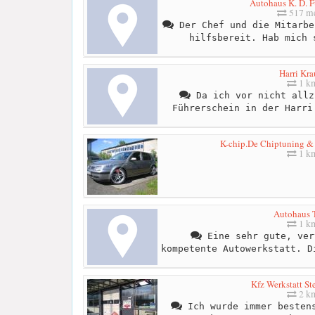
Autohaus K. D. 
517 me
Der Chef und die Mitarbe
hilfsbereit. Hab mich 
Harri Kra
1 k
Da ich vor nicht allz
Führerschein in der Harri
K-chip.De Chiptuning & 
1 k
Autohaus 
1 k
Eine sehr gute, ver
kompetente Autowerkstatt. D
Kfz Werkstatt St
2 k
Ich wurde immer bestens