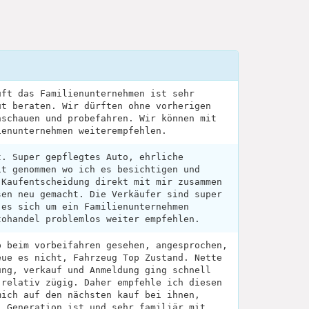
uft das Familienunternehmen ist sehr
ut beraten. Wir dürften ohne vorherigen
nschauen und probefahren. Wir können mit
ienunternehmen weiterempfehlen.
t. Super gepflegtes Auto, ehrliche
it genommen wo ich es besichtigen und
 Kaufentscheidung direkt mit mir zusammen
sen neu gemacht. Die Verkäufer sind super
 es sich um ein Familienunternehmen
tohandel problemlos weiter empfehlen.
p beim vorbeifahren gesehen, angesprochen,
eue es nicht, Fahrzeug Top Zustand. Nette
ung, verkauf und Anmeldung ging schnell
 relativ zügig. Daher empfehle ich diesen
mich auf den nächsten kauf bei ihnen,
. Generation ist und sehr familiär mit