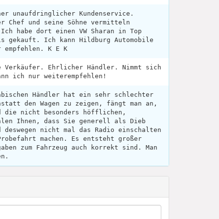
her unaufdringlicher Kundenservice.
er Chef und seine Söhne vermitteln
 Ich habe dort einen VW Sharan in Top
is gekauft. Ich kann Hildburg Automobile
r empfehlen. K E K
e Verkäufer. Ehrlicher Händler. Nimmt sich
ann ich nur weiterempfehlen!
abischen Händler hat ein sehr schlechter
nstatt den Wagen zu zeigen, fängt man an,
d die nicht besonders höfflichen,
hlen Ihnen, dass Sie generell als Dieb
d deswegen nicht mal das Radio einschalten
Probefahrt machen. Es entsteht großer
gaben zum Fahrzeug auch korrekt sind. Man
en.