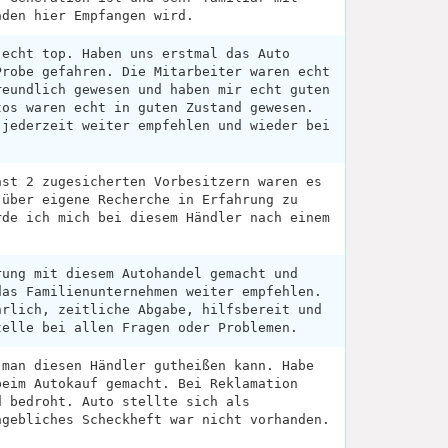
nden hier Empfangen wird.
 echt top. Haben uns erstmal das Auto
Probe gefahren. Die Mitarbeiter waren echt
reundlich gewesen und haben mir echt guten
tos waren echt in guten Zustand gewesen.
 jederzeit weiter empfehlen und wieder bei
hst 2 zugesicherten Vorbesitzern waren es
 über eigene Recherche in Erfahrung zu
rde ich mich bei diesem Händler nach einem
rung mit diesem Autohandel gemacht und
das Familienunternehmen weiter empfehlen.
hrlich, zeitliche Abgabe, hilfsbereit und
telle bei allen Fragen oder Problemen.
 man diesen Händler gutheißen kann. Habe
beim Autokauf gemacht. Bei Reklamation
d bedroht. Auto stellte sich als
ngebliches Scheckheft war nicht vorhanden.