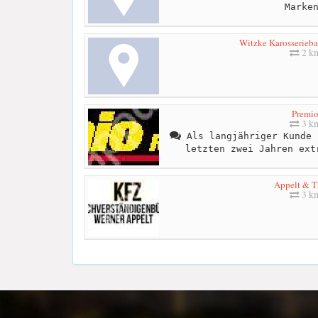
Marke
Witzke Karosserieba
2 k
Premi
3 k
Als langjähriger Kunde 
letzten zwei Jahren ext
Appelt & 
3 k