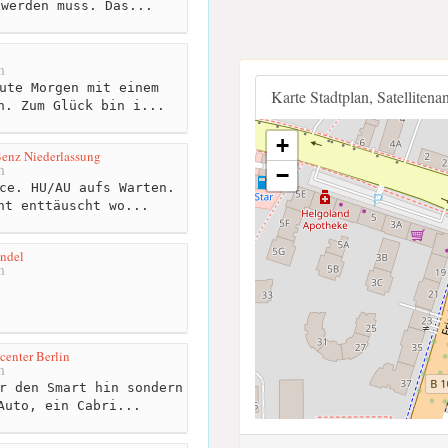
 werden muss. Das...
m
ute Morgen mit einem
Karte Stadtplan, Satellitena
n. Zum Glück bin i...
+
enz Niederlassung
m
−
ce. HU/AU aufs Warten.
ht enttäuscht wo...
ndel
m
center Berlin
m
r den Smart hin sondern
Auto, ein Cabri...