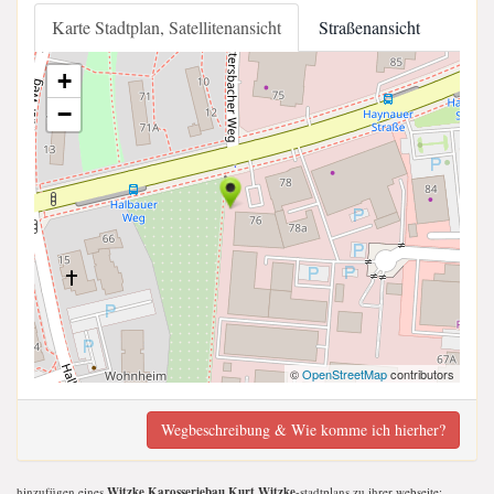
Karte Stadtplan, Satellitenansicht
Straßenansicht
+
−
©
OpenStreetMap
contributors
Wegbeschreibung & Wie komme ich hierher?
hinzufügen eines
Witzke Karosseriebau Kurt Witzke
-stadtplans zu ihrer webseite;