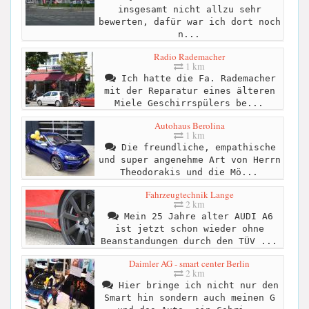
insgesamt nicht allzu sehr
bewerten, dafür war ich dort noch
n...
Radio Rademacher
1 km
Ich hatte die Fa. Rademacher
mit der Reparatur eines älteren
Miele Geschirrspülers be...
Autohaus Berolina
1 km
Die freundliche, empathische
und super angenehme Art von Herrn
Theodorakis und die Mö...
Fahrzeugtechnik Lange
2 km
Mein 25 Jahre alter AUDI A6
ist jetzt schon wieder ohne
Beanstandungen durch den TÜV ...
Daimler AG - smart center Berlin
2 km
Hier bringe ich nicht nur den
Smart hin sondern auch meinen G