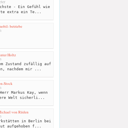
ter
chste - Ein Gefühl wie
tte extra ein Te...
obil- betriebe
m
nter Holtz
m
m Zustand zufällig auf
en, nachdem mir ...
en-Stock
m
Herr Markus Kay, wenn
ere Welt sicherli...
Michael von Rüden
m
kstätten in Berlin bei
gut aufgehoben f...