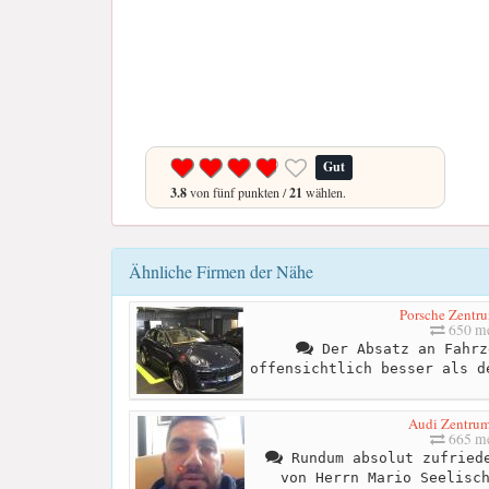
Gut
3.8
von fünf punkten /
21
wählen.
Ähnliche Firmen der Nähe
Porsche Zentru
650 me
Der Absatz an Fahrz
offensichtlich besser als d
Audi Zentrum
665 me
Rundum absolut zufriede
von Herrn Mario Seelisc