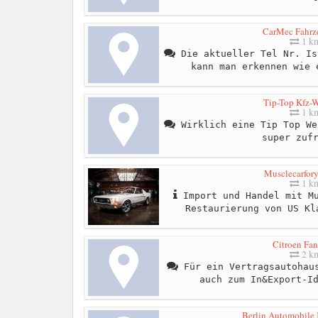
CarMec Fahrze
1 k
Die aktueller Tel Nr. Is
kann man erkennen wie 
Tip-Top Kfz-W
1 k
Wirklich eine Tip Top We
super zuf
Musclecarfor
1 k
Import und Handel mit Mu
Restaurierung von US Kl
Citroen Fan
2 k
Für ein Vertragsautohaus
auch zum In&Export-I
Berlin Automobile 