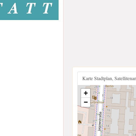
Karte Stadtplan, Satellitena
+
−