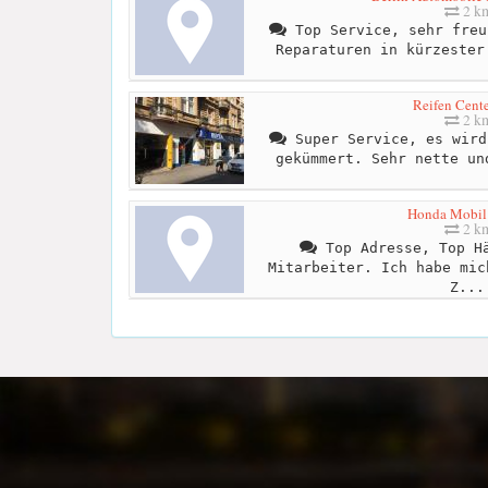
2 k
Top Service, sehr freu
Reparaturen in kürzester
Reifen Cente
2 k
Super Service, es wird
gekümmert. Sehr nette un
Honda Mobil
2 k
Top Adresse, Top Hä
Mitarbeiter. Ich habe mic
Z...