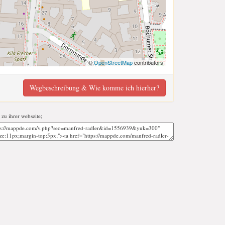
©
OpenStreetMap
contributors
Wegbeschreibung & Wie komme ich hierher?
 zu ihrer webseite;