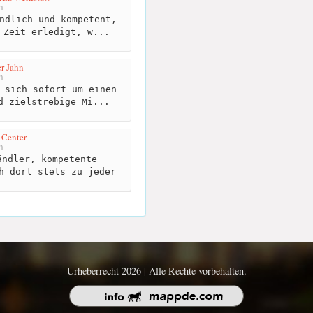
m
ndlich und kompetent,
 Zeit erledigt, w...
r Jahn
m
 sich sofort um einen
d zielstrebige Mi...
 Center
m
ndler, kompetente
h dort stets zu jeder
Urheberrecht 2026 | Alle Rechte vorbehalten.