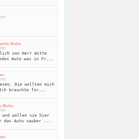
ter
obile Berlin
ter
lich von Herr Witte
edes Auto was in Fr...
ter
ter
esen. Die wollten mich
Ich brauchte für...
z Berlin
ter
 und wollen sie hier
r das Auto sauber ...
ter