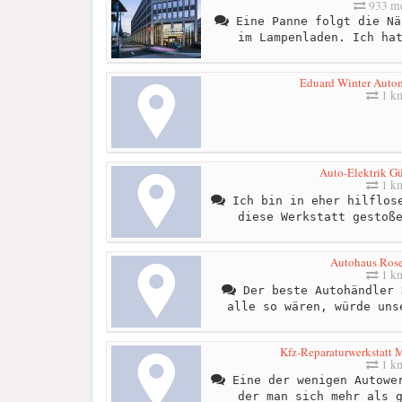
933 me
Eine Panne folgt die Nä
im Lampenladen. Ich ha
Eduard Winter Autom
1 k
Auto-Elektrik Gü
1 k
Ich bin in eher hilflose
diese Werkstatt gestoß
Autohaus Ros
1 k
Der beste Autohändler 
alle so wären, würde uns
Kfz-Reparaturwerkstatt 
1 k
Eine der wenigen Autower
der man sich mehr als 