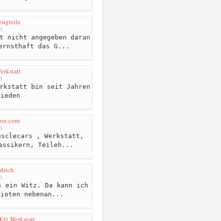
ugteile
m
t nicht angegeben daran
ernsthaft das G...
erkstatt
m
rkstatt bin seit Jahren
rieden
you.com
m
sclecars , Werkstatt,
assikern, Teileh...
drich
m
 ein Witz. Da kann ich
dioten nebenan...
Kfz Werkstatt