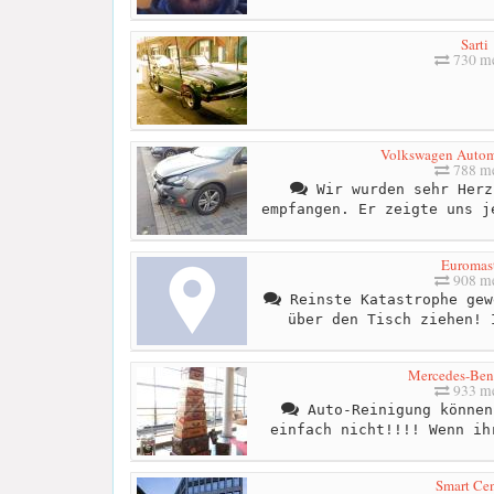
Sarti
730 me
Volkswagen Autom
788 me
Wir wurden sehr Herz
empfangen. Er zeigte uns j
Euromas
908 me
Reinste Katastrophe gew
über den Tisch ziehen! 
Mercedes-Ben
933 me
Auto-Reinigung können
einfach nicht!!!! Wenn ih
Smart Cen