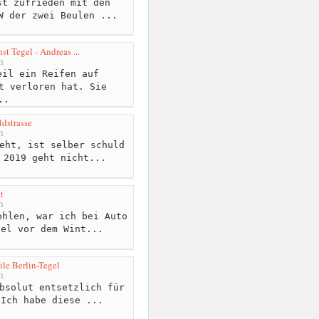
t zufrieden mit den
W der zwei Beulen ...
t Tegel - Andreas ...
m
il ein Reifen auf
t verloren hat. Sie
..
dstrasse
m
eht, ist selber schuld
 2019 geht nicht...
t
m
hlen, war ich bei Auto
sel vor dem Wint...
e Berlin-Tegel
m
bsolut entsetzlich für
 Ich habe diese ...