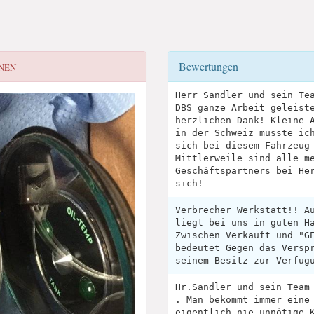
Bewertungen
NEN
Herr Sandler und sein Te
DBS ganze Arbeit geleist
herzlichen Dank! Kleine 
in der Schweiz musste ic
sich bei diesem Fahrzeug
Mittlerweile sind alle m
Geschäftspartners bei He
sich!
Verbrecher Werkstatt!! A
liegt bei uns in guten H
Zwischen Verkauft und "G
bedeutet Gegen das Versp
seinem Besitz zur Verfüg
Hr.Sandler und sein Team
. Man bekommt immer eine
eigentlich nie unnötige 