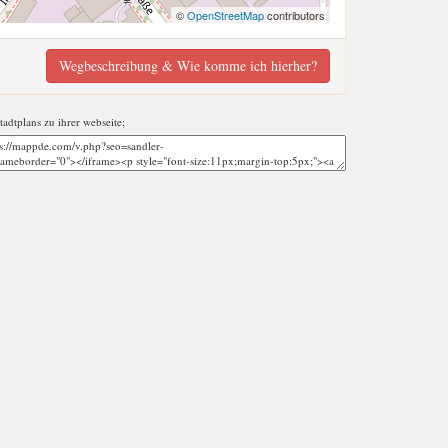
©
OpenStreetMap
contributors
Wegbeschreibung & Wie komme ich hierher?
stadtplans zu ihrer webseite;