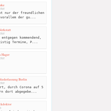
mke
ter
t nur der freundlichen
 vorallem der gu...
erkstatt
ter
 entgegen kommendend,
ristig Termine, P...
n Hager
ter
iederlassung Berlin
ter
rt, durch Corona auf 5
rn dort abgegebe...
ckdoktor
m