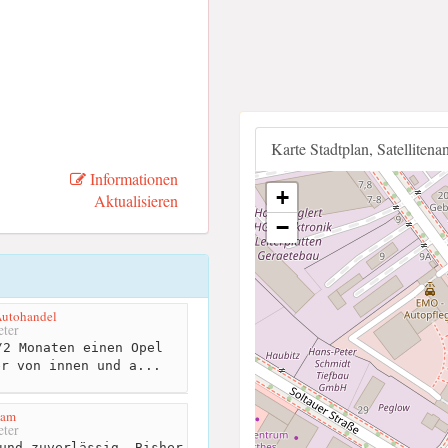
Karte Stadtplan, Satellitena
Informationen
+
Aktualisieren
−
Autohandel
ter
2 Monaten einen Opel
er von innen und a...
eam
ter
und zuverlässig. Bisher