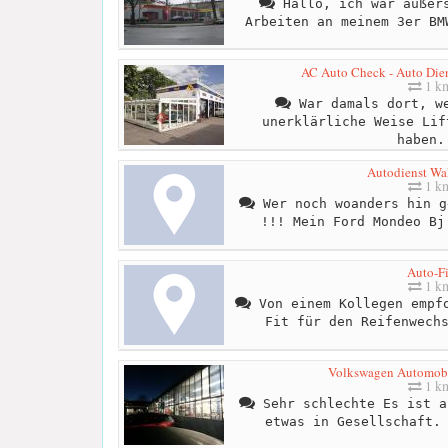
Hallo, ich war äußers
Arbeiten an meinem 3er BM
AC Auto Check - Auto Diens
1 k
War damals dort, we
unerklärliche Weise Lif
haben.
Autodienst Wal
1 k
Wer noch woanders hin g
!!! Mein Ford Mondeo Bj
Auto-Fi
1 k
Von einem Kollegen empfo
Fit für den Reifenwech
Volkswagen Automobil
1 k
Sehr schlechte Es ist a
etwas in Gesellschaft.