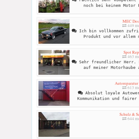
noch bei keinem Motor 
MEC Des
449 me
Ich bin vollkommen zufri
Produkt und vor allem 
Spot Rep
463 me
Sehr freundlicher Herr. 
auf meiner Motorhaube 
Autoreparatu
613 me
Absolut loyale Autower
Kommunikation und fairer
Schulz & S
644 me