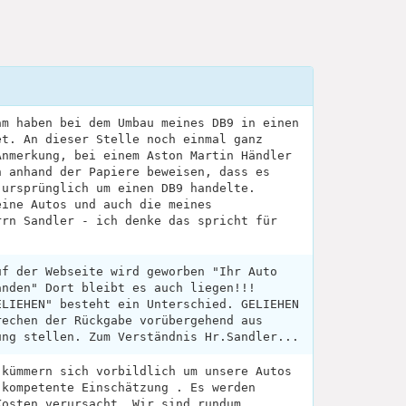
am haben bei dem Umbau meines DB9 in einen
et. An dieser Stelle noch einmal ganz
Anmerkung, bei einem Aston Martin Händler
h anhand der Papiere beweisen, dass es
 ursprünglich um einen DB9 handelte.
eine Autos und auch die meines
rrn Sandler - ich denke das spricht für
uf der Webseite wird geworben "Ihr Auto
änden" Dort bleibt es auch liegen!!!
ELIEHEN" besteht ein Unterschied. GELIEHEN
rechen der Rückgabe vorübergehend aus
ung stellen. Zum Verständnis Hr.Sandler...
 kümmern sich vorbildlich um unsere Autos
 kompetente Einschätzung . Es werden
Kosten verursacht. Wir sind rundum