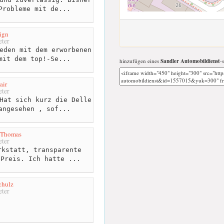
Probleme mit de...
ign
ter
eden mit dem erworbenen
mit dem top!-Se...
hinzufügen eines
Sandler Automobildienst
-
air
ter
Hat sich kurz die Delle
angesehen , sof...
r Thomas
ter
kstatt, transparente
 Preis. Ich hatte ...
chulz
ter