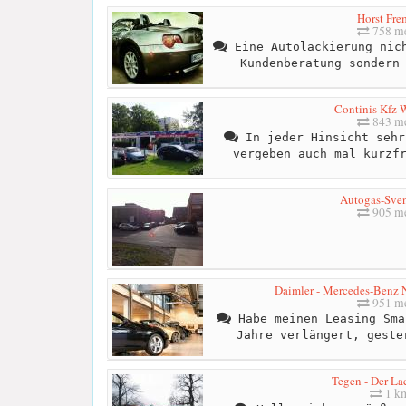
Horst Fre
758 me
Eine Autolackierung nich
Kundenberatung sondern
Continis Kfz-W
843 me
In jeder Hinsicht sehr
vergeben auch mal kurzf
Autogas-Sve
905 me
Daimler - Mercedes-Benz N
951 me
Habe meinen Leasing Sma
Jahre verlängert, geste
Tegen - Der La
1 k