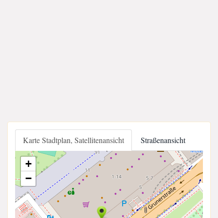
Karte Stadtplan, Satellitenansicht
Straßenansicht
+
−