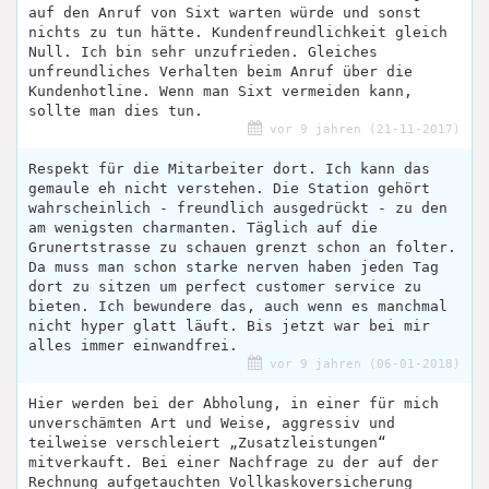
auf den Anruf von Sixt warten würde und sonst
nichts zu tun hätte. Kundenfreundlichkeit gleich
Null. Ich bin sehr unzufrieden. Gleiches
unfreundliches Verhalten beim Anruf über die
Kundenhotline. Wenn man Sixt vermeiden kann,
sollte man dies tun.
vor 9 jahren (21-11-2017)
Respekt für die Mitarbeiter dort. Ich kann das
gemaule eh nicht verstehen. Die Station gehört
wahrscheinlich - freundlich ausgedrückt - zu den
am wenigsten charmanten. Täglich auf die
Grunertstrasse zu schauen grenzt schon an folter.
Da muss man schon starke nerven haben jeden Tag
dort zu sitzen um perfect customer service zu
bieten. Ich bewundere das, auch wenn es manchmal
nicht hyper glatt läuft. Bis jetzt war bei mir
alles immer einwandfrei.
vor 9 jahren (06-01-2018)
Hier werden bei der Abholung, in einer für mich
unverschämten Art und Weise, aggressiv und
teilweise verschleiert „Zusatzleistungen“
mitverkauft. Bei einer Nachfrage zu der auf der
Rechnung aufgetauchten Vollkaskoversicherung