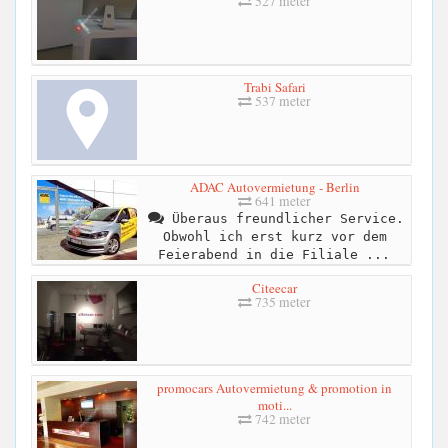
527 meter
Trabi Safari
537 meter
ADAC Autovermietung - Berlin
641 meter
Überaus freundlicher Service.
Obwohl ich erst kurz vor dem
Feierabend in die Filiale ...
Citeecar
735 meter
promocars Autovermietung & promotion in
moti...
742 meter