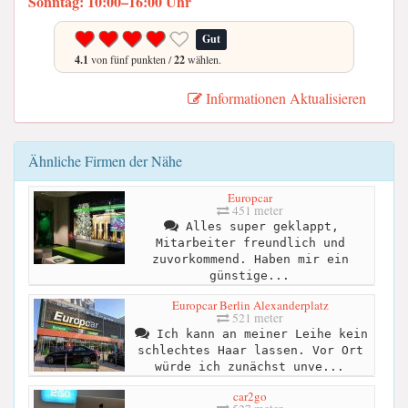
Sonntag: 10:00–16:00 Uhr
Gut
4.1
von fünf punkten /
22
wählen.
Informationen Aktualisieren
Ähnliche Firmen der Nähe
Europcar
451 meter
Alles super geklappt,
Mitarbeiter freundlich und
zuvorkommend. Haben mir ein
günstige...
Europcar Berlin Alexanderplatz
521 meter
Ich kann an meiner Leihe kein
schlechtes Haar lassen. Vor Ort
würde ich zunächst unve...
car2go