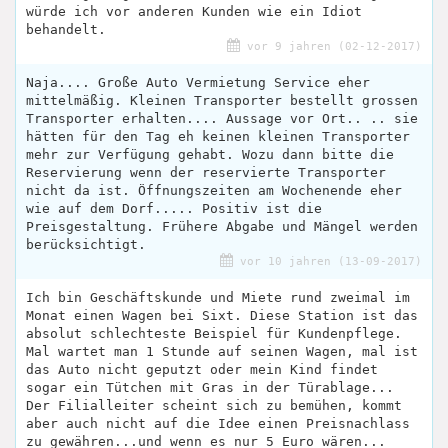
würde ich vor anderen Kunden wie ein Idiot
behandelt.
vor 9 jahren (02-12-2017)
Naja.... Große Auto Vermietung Service eher
mittelmäßig. Kleinen Transporter bestellt grossen
Transporter erhalten.... Aussage vor Ort.. .. sie
hätten für den Tag eh keinen kleinen Transporter
mehr zur Verfügung gehabt. Wozu dann bitte die
Reservierung wenn der reservierte Transporter
nicht da ist. Öffnungszeiten am Wochenende eher
wie auf dem Dorf..... Positiv ist die
Preisgestaltung. Frühere Abgabe und Mängel werden
berücksichtigt.
vor 10 jahren (13-09-2017)
Ich bin Geschäftskunde und Miete rund zweimal im
Monat einen Wagen bei Sixt. Diese Station ist das
absolut schlechteste Beispiel für Kundenpflege.
Mal wartet man 1 Stunde auf seinen Wagen, mal ist
das Auto nicht geputzt oder mein Kind findet
sogar ein Tütchen mit Gras in der Türablage...
Der Filialleiter scheint sich zu bemühen, kommt
aber auch nicht auf die Idee einen Preisnachlass
zu gewähren...und wenn es nur 5 Euro wären...