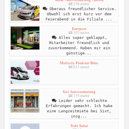
276 meter
Überaus freundlicher Service.
Obwohl ich erst kurz vor dem
Feierabend in die Filiale ...
Europcar
352 meter
Alles super geklappt,
Mitarbeiter freundlich und
zuvorkommend. Haben mir ein
günstige...
Multicity Flinkster Büro
633 meter
Sixt Autovermietung
735 meter
Leider sehr schlechte
Erfahrungen gemacht. Ich habe
eine Langzeitmiete bei Sixt,
insg...
Trabi Safari