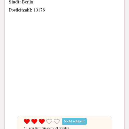
Stadt:
Berlin
Postleitzahl:
10178
Nicht schlecht
3.1
von fünf punkten /
21
wählen.