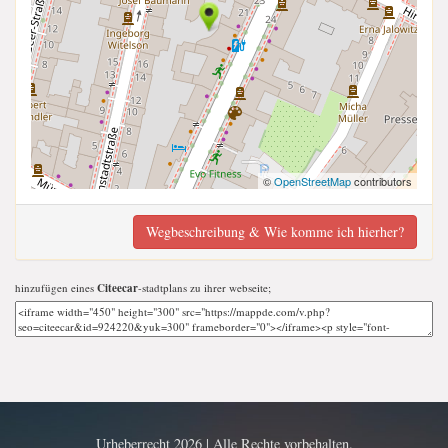
©
OpenStreetMap
contributors
Wegbeschreibung & Wie komme ich hierher?
hinzufügen eines
Citeecar
-stadtplans zu ihrer webseite;
Urheberrecht 2026 | Alle Rechte vorbehalten.