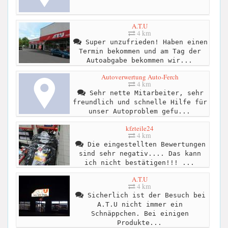
A.T.U
4 km
Super unzufrieden! Haben einen
Termin bekommen und am Tag der
Autoabgabe bekommen wir...
Autoverwertung Auto-Ferch
4 km
Sehr nette Mitarbeiter, sehr
freundlich und schnelle Hilfe für
unser Autoproblem gefu...
kfzteile24
4 km
Die eingestellten Bewertungen
sind sehr negativ.... Das kann
ich nicht bestätigen!!! ...
A.T.U
4 km
Sicherlich ist der Besuch bei
A.T.U nicht immer ein
Schnäppchen. Bei einigen
Produkte...