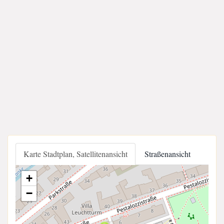
Karte Stadtplan, Satellitenansicht
Straßenansicht
+
−