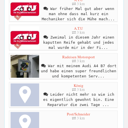
3 km
War früher Mal gut aber wenn
man ohne dass mal kurz ein
Mechaniker sich die Mühe mach...
A.T.U
3 km
Zweimal in diesem Jahr einen
kaputten Reife gehabt und jedes
mal wurde mir in der Fi...
Radeisen Motorsport
3 km
War mit meinem Audi A4 B7 dort
und habe einen super freundlichen
und kompetenten Serv...
König
3 km
Leider nicht mehr so wie ich
es eigentlich gewohnt bin. Eine
Reparatur die zwei Tage ...
Post/Schneider
3 km