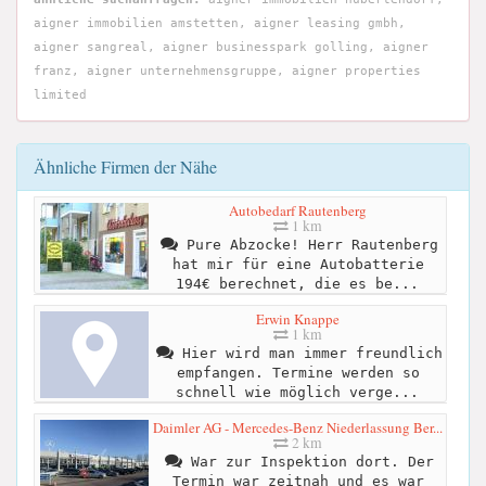
aigner immobilien amstetten, aigner leasing gmbh,
aigner sangreal, aigner businesspark golling, aigner
franz, aigner unternehmensgruppe, aigner properties
limited
Ähnliche Firmen der Nähe
Autobedarf Rautenberg
1 km
Pure Abzocke! Herr Rautenberg
hat mir für eine Autobatterie
194€ berechnet, die es be...
Erwin Knappe
1 km
Hier wird man immer freundlich
empfangen. Termine werden so
schnell wie möglich verge...
Daimler AG - Mercedes-Benz Niederlassung Ber...
2 km
War zur Inspektion dort. Der
Termin war zeitnah und es war