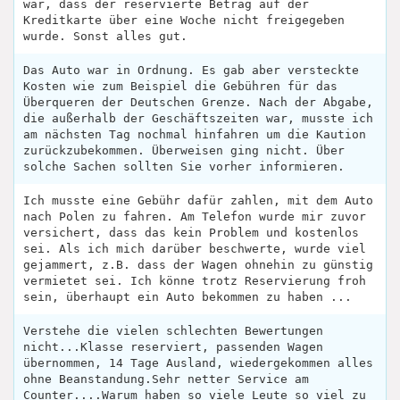
war, dass der reservierte Betrag auf der
Kreditkarte über eine Woche nicht freigegeben
wurde. Sonst alles gut.
Das Auto war in Ordnung. Es gab aber versteckte
Kosten wie zum Beispiel die Gebühren für das
Überqueren der Deutschen Grenze. Nach der Abgabe,
die außerhalb der Geschäftszeiten war, musste ich
am nächsten Tag nochmal hinfahren um die Kaution
zurückzubekommen. Überweisen ging nicht. Über
solche Sachen sollten Sie vorher informieren.
Ich musste eine Gebühr dafür zahlen, mit dem Auto
nach Polen zu fahren. Am Telefon wurde mir zuvor
versichert, dass das kein Problem und kostenlos
sei. Als ich mich darüber beschwerte, wurde viel
gejammert, z.B. dass der Wagen ohnehin zu günstig
vermietet sei. Ich könne trotz Reservierung froh
sein, überhaupt ein Auto bekommen zu haben ...
Verstehe die vielen schlechten Bewertungen
nicht...Klasse reserviert, passenden Wagen
übernommen, 14 Tage Ausland, wiedergekommen alles
ohne Beanstandung.Sehr netter Service am
Counter....Warum haben so viele Leute so viel zu