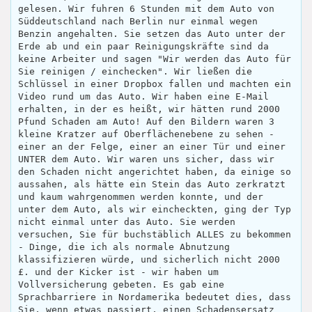
gelesen. Wir fuhren 6 Stunden mit dem Auto von
Süddeutschland nach Berlin nur einmal wegen
Benzin angehalten. Sie setzen das Auto unter der
Erde ab und ein paar Reinigungskräfte sind da
keine Arbeiter und sagen "Wir werden das Auto für
Sie reinigen / einchecken". Wir ließen die
Schlüssel in einer Dropbox fallen und machten ein
Video rund um das Auto. Wir haben eine E-Mail
erhalten, in der es heißt, wir hätten rund 2000
Pfund Schaden am Auto! Auf den Bildern waren 3
kleine Kratzer auf Oberflächenebene zu sehen -
einer an der Felge, einer an einer Tür und einer
UNTER dem Auto. Wir waren uns sicher, dass wir
den Schaden nicht angerichtet haben, da einige so
aussahen, als hätte ein Stein das Auto zerkratzt
und kaum wahrgenommen werden konnte, und der
unter dem Auto, als wir eincheckten, ging der Typ
nicht einmal unter das Auto. Sie werden
versuchen, Sie für buchstäblich ALLES zu bekommen
- Dinge, die ich als normale Abnutzung
klassifizieren würde, und sicherlich nicht 2000
£. und der Kicker ist - wir haben um
Vollversicherung gebeten. Es gab eine
Sprachbarriere in Nordamerika bedeutet dies, dass
Sie, wenn etwas passiert, einen Schadensersatz