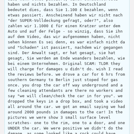
haben und nichts bezahlen. In Deutschland
bedeutet dies, dass Sie 1.100 £ bezahlen, wenn
etwas passiert. Anscheinend haben wir nicht nach
"der SUPER-Volldeckung gefragt, oder?", also
zahlen wir 1.1000 £ für einen Kratzer unter dem
Auto und auf der Felge - so winzig, dass Sie ihn
auf dem Video, das wir aufgenommen haben, nicht
sehen können Es sei denn, es war einfach nicht da
und "Schaden" ist passiert, nachdem wir gegangen
sind. Der Anwalt sagt, er hat gesagt, sie hat
gesagt, Sie werden am Ende woanders bezahlen, wie
bei einem Unternehmen. Original SCAM: TLDR they
will charge for damages u didn't do. wish I read
the reviews before. we drove a car for 6 hrs from
southern Germany to Berlin just stoped for gas
once. you drop the car off way underground and a
few cleaning attendants are there no workers and
say "we will clean/check the car in for you". we
dropped the keys in a drop box, and took a video
all around the car. we got an email saying we had
around 2000 pounds in damages to the car! In the
pictures we were show 3 small surface level
scratches- one to the rim, one to a door, and one
UNDER the car. We were positive we didn't do the
damage, as some looked like a rock could have