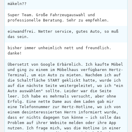
mäkeln??
Super Team. Große Fahrzeugauswahl und
professionelle Beratung. Sehr zu empfehlen.
einwandfrei. Netter service, gutes Auto, so muß
das sein.
bisher immer unheimlich nett und freundlich.
danke!
Übersetzt von Google Erbärmlich. Ich kaufte Möbel
und ging zu einem im Möbelhaus verfügbaren Hertz-
Terminal, um ein Auto zu mieten. Nachdem ich auf
die Schaltfläche START geklickt hatte, wurde ich
auf die nächste Seite weitergeleitet, wo ich "ein
Auto auswählen" sollte. Leider war die Seite
leer. Ich habe es mehrmals versucht, aber ohne
Erfolg. Eine nette Dame aus dem Laden gab mir
eine Telefonnummer zur Hertz-Hotline, wo ich von
einem desinteressierten Herrn informiert wurde,
dass er nichts dagegen tun könne – ich solle das
Problem auf ihrer Website melden oder ihre App
nutzen. Ich frage mich, was die Hotline in einer