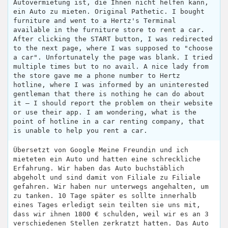
Autovermietung ist, die Ihnen nicht helfen kann,
ein Auto zu mieten. Original Pathetic. I bought
furniture and went to a Hertz's Terminal
available in the furniture store to rent a car.
After clicking the START button, I was redirected
to the next page, where I was supposed to "choose
a car". Unfortunately the page was blank. I tried
multiple times but to no avail. A nice lady from
the store gave me a phone number to Hertz
hotline, where I was informed by an uninterested
gentleman that there is nothing he can do about
it – I should report the problem on their website
or use their app. I am wondering, what is the
point of hotline in a car renting company, that
is unable to help you rent a car.
Übersetzt von Google Meine Freundin und ich
mieteten ein Auto und hatten eine schreckliche
Erfahrung. Wir haben das Auto buchstäblich
abgeholt und sind damit von Filiale zu Filiale
gefahren. Wir haben nur unterwegs angehalten, um
zu tanken. 10 Tage später es sollte innerhalb
eines Tages erledigt sein teilten sie uns mit,
dass wir ihnen 1800 € schulden, weil wir es an 3
verschiedenen Stellen zerkratzt hatten. Das Auto