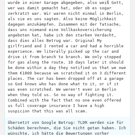
wurde in einer Garage abgegeben, also weiß Gott,
wer was damit gemacht hat, oder ob es sogar
zerkratzt war. Wir waren nicht einmal in Berlin,
als sie es uns sagten. Also keine Möglichkeit
dagegen anzukämpfen. Zusammen mit der Tatsache,
dass uns niemand eine Vollkaskoversicherung
angeboten hat, habe ich den starken Verdacht,
dass dies alles Betrug war. Original My
girlfriend and I rented a car and had a horrible
experience. We literally picked up the car and
drive it from branch to branch. We only stopped
for gas along the route. 10 days later it should
be done within a day they notified us that we owe
them €1800 because we scratched it on 3 different
places. The car has been dropped off at a garage
so God knows who has done what to it, or if it
was even scratched. We weren't even in Berlin
when they told us. So no way of fighting it.
Combined with the fact that no one even offered
us full coverage insurance I have a high
suspicion that this was all scam.
Übersetzt von Google Betrug: TLDR werden sie für
Schäden berechnen, die Sie nicht getan haben. Ich
wünschte, ich hätte die Bewertungen vorher